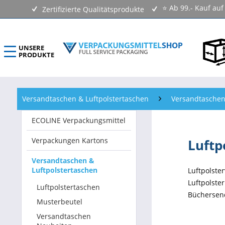
⭐ Ab 99.- Kauf au
Zertifizierte Qualitätsprodukte
UNSERE
PRODUKTE
ECOLINE Verpackungsmittel
Versandtaschen & Luftpolstertaschen
Versandtasche
Verpackungen Kartons
ECOLINE Verpackungsmittel
Versandtaschen & Luftpolstertaschen
Verpackungen Kartons
Luftp
Klebebänder & Verschlussmittel
Versandtaschen &
Luftpolstertaschen
Luftpolst
Kennzeichnungsmittel & Etiketten
Luftpolst
Luftpolstertaschen
Büchersen
Beutel & Folien
Musterbeutel
Versandtaschen
Verpackungsmaterial & Verpackungsmittel