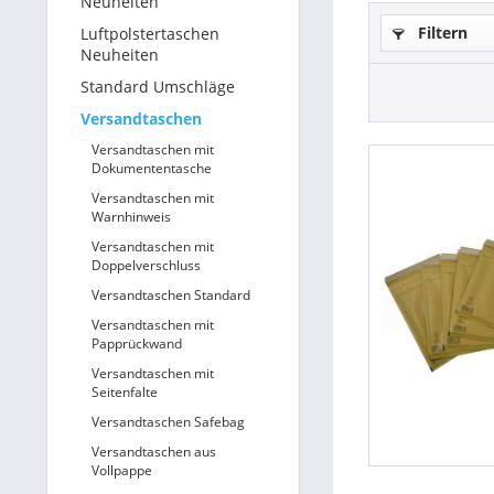
Neuheiten
Filtern
Luftpolstertaschen
Betriebsausstattung & Lagerausstattung
Neuheiten
Standard Umschläge
Tragetaschen & Geschenkverpackungen
Versandtaschen
Bürobedarf
Versandtaschen mit
Dokumententasche
SALE %
Versandtaschen mit
Warnhinweis
Versandtaschen mit
Doppelverschluss
Versandtaschen Standard
Versandtaschen mit
Papprückwand
Versandtaschen mit
Seitenfalte
Versandtaschen Safebag
Versandtaschen aus
Vollpappe