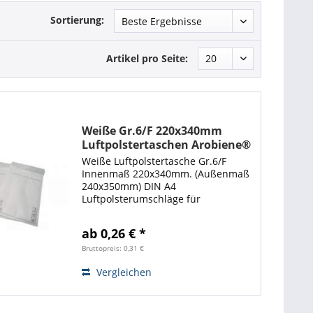
Sortierung:
Artikel pro Seite:
Weiße Gr.6/F 220x340mm
Luftpolstertaschen Arobiene®
Economy
Weiße Luftpolstertasche Gr.6/F
Innenmaß 220x340mm. (Außenmaß
240x350mm) DIN A4
Luftpolsterumschläge für
Büchersendungen,
Warensendungen. Die weißen
ab 0,26 € *
Arobiene® Luftpolstertasche ist
optimal zum Verschicken von
Bruttopreis: 0,31 €
Büchern geeignet. Mit diesen...
Vergleichen