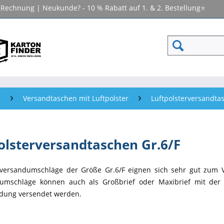
f Rechnung | Neukunde? - 10 % Rabatt auf 1. & 2. Bestellung⭐
n
Versandtaschen mit Luftpolster
Luftpolsterversandta
olsterversandtaschen Gr.6/F
erversandumschläge der Größe Gr.6/F eignen sich sehr gut zum 
erumschläge können auch als Großbrief oder Maxibrief mit de
dung versendet werden.