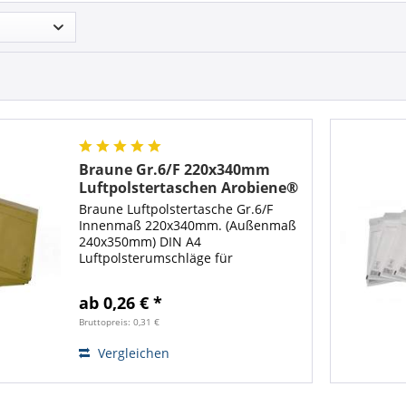
Braune Gr.6/F 220x340mm
Luftpolstertaschen Arobiene®
Economy
Braune Luftpolstertasche Gr.6/F
Innenmaß 220x340mm. (Außenmaß
240x350mm) DIN A4
Luftpolsterumschläge für
Büchersendungen,
Warensendungen. Die braune
ab 0,26 € *
Arobiene® Luftpolstertasche ist
optimal zum Verschicken von
Bruttopreis: 0,31 €
Büchern geeignet. Mit diesen...
Vergleichen