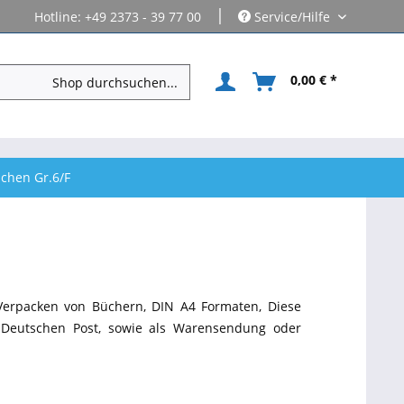
|
Hotline: +49 2373 - 39 77 00
Service/Hilfe
0,00 € *
schen Gr.6/F
Verpacken von Büchern, DIN A4 Formaten, Diese
r Deutschen Post, sowie als Warensendung oder