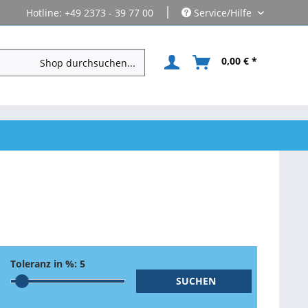
|
Hotline: +49 2373 - 39 77 00
Service/Hilfe
0,00 € *
Toleranz in %:
5
SUCHEN