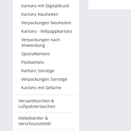
Kartons mit Digitaldruck
Betriebsausstattung & Lagerausstattung
Kartons Neuheiten
Verpackungen Neuheiten
Tragetaschen & Geschenkverpackungen
Kartons - Vollpappkartons
Bürobedarf
Verpackungen nach
Anwendung
SALE %
Spezialkartons
Postkartons
Kartons Sonstige
Verpackungen Sonstige
Kartons mit Gefache
Versandtaschen &
Luftpolstertaschen
Klebebänder &
Verschlussmittel