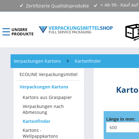
⭐ Ab 99.- Kauf au
Zertifizierte Qualitätsprodukte
UNSERE
PRODUKTE
ECOLINE Verpackungsmittel
Verpackungen Kartons
Kartonfinder
Verpackungen Kartons
ECOLINE Verpackungsmittel
Versandtaschen & Luftpolstertaschen
Verpackungen Kartons
Karto
Klebebänder & Verschlussmittel
Kartons aus Graspapier
Verpackungen nach
Kennzeichnungsmittel & Etiketten
Abmessung
Länge in mm:
Kartonfinder
Beutel & Folien
Kartons -
Wellpappkartons
Verpackungsmaterial & Verpackungsmittel