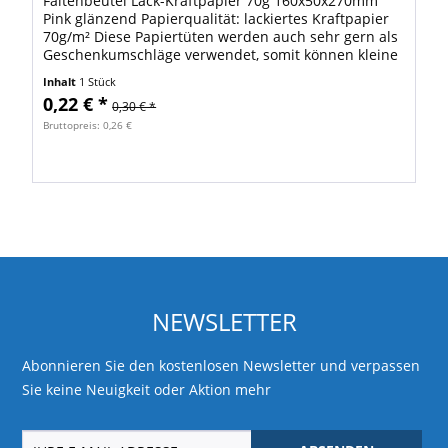
Faltenbeutel Lack-Kraftpapier 70g 160x50x270mm
Pink glänzend Papierqualität: lackiertes Kraftpapier
70g/m² Diese Papiertüten werden auch sehr gern als
Geschenkumschläge verwendet, somit können kleine
Geschenke, wie z. B. CD's, Fotos oder...
Inhalt
1 Stück
0,22 € *
0,30 € *
Bruttopreis: 0,26 €
NEWSLETTER
Abonnieren Sie den kostenlosen Newsletter und verpassen
Sie keine Neuigkeit oder Aktion mehr