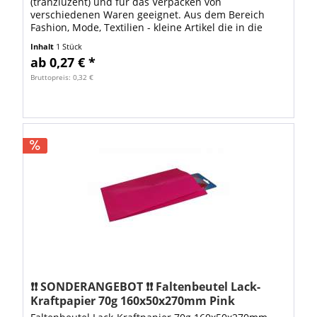
(tranzluzent) und für das Verpacken von
verschiedenen Waren geeignet. Aus dem Bereich
Fashion, Mode, Textilien - kleine Artikel die in die
Abmessung 350x500mm passen Schmuck, Bastel-,...
Inhalt
1 Stück
ab 0,27 € *
Bruttopreis: 0,32 €
❗❗ SONDERANGEBOT ❗❗ Faltenbeutel Lack-
Kraftpapier 70g 160x50x270mm Pink
glänzend