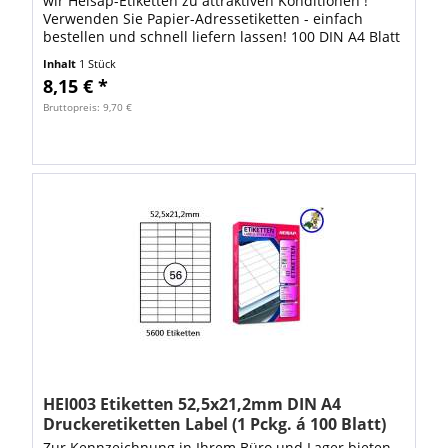
wir Heisap-Etiketten zu attraktiven Konditionen !
Verwenden Sie Papier-Adressetiketten - einfach
bestellen und schnell liefern lassen! 100 DIN A4 Blatt
mit 4000 Stück Heisap Label bilden...
Inhalt
1 Stück
8,15 € *
Bruttopreis: 9,70 €
HEI003 Etiketten 52,5x21,2mm DIN A4
Druckeretiketten Label (1 Pckg. á 100 Blatt)
Zur Kennzeichnung in Ihrem Büro und Lager bieten