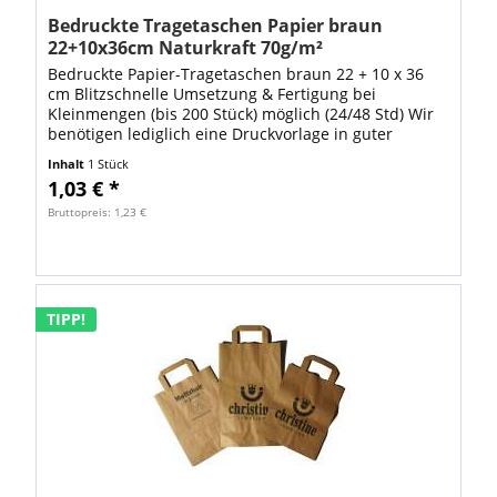
Bedruckte Tragetaschen Papier braun
22+10x36cm Naturkraft 70g/m²
Bedruckte Papier-Tragetaschen braun 22 + 10 x 36
cm Blitzschnelle Umsetzung & Fertigung bei
Kleinmengen (bis 200 Stück) möglich (24/48 Std) Wir
benötigen lediglich eine Druckvorlage in guter
Qualität z.B. JPG im DIN A4 Format mit 300 dpi...
Inhalt
1 Stück
1,03 € *
Bruttopreis: 1,23 €
TIPP!