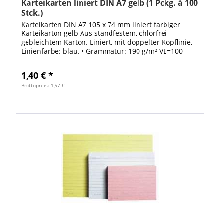
Karteikarten liniert DIN A7 gelb (1 Pckg. á 100
Stck.)
Karteikarten DIN A7 105 x 74 mm liniert farbiger
Karteikarton gelb Aus standfestem, chlorfrei
gebleichtem Karton. Liniert, mit doppelter Kopflinie,
Linienfarbe: blau. • Grammatur: 190 g/m² VE=100
STÜCK
1,40 € *
Bruttopreis: 1,67 €