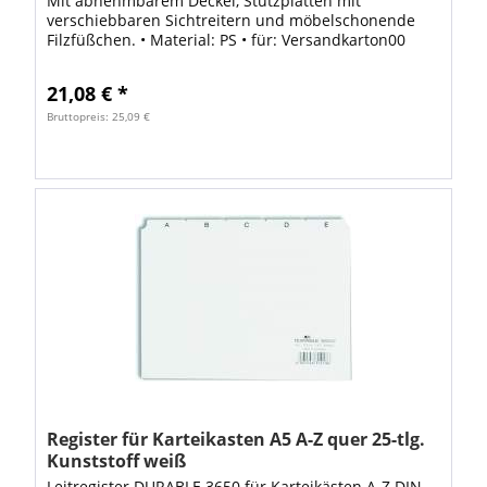
Mit abnehmbarem Deckel, Stützplatten mit
verschiebbaren Sichtreitern und möbelschonende
Filzfüßchen. • Material: PS • für: Versandkarton00
Karten VE: 1 Stück ohne Inhalt
21,08 € *
Bruttopreis: 25,09 €
Register für Karteikasten A5 A-Z quer 25-tlg.
Kunststoff weiß
Leitregister DURABLE 3650 für Karteikästen A-Z DIN