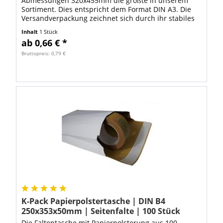
Abmessungen 320x455mm die größte in unserem
Sortiment. Dies entspricht dem Format DIN A3. Die
Versandverpackung zeichnet sich durch ihr stabiles
Material aus und bietet trotzdem ein hohes Maß an...
Inhalt
1 Stück
ab 0,66 € *
Bruttopreis: 0,79 €
K-Pack Papierpolstertasche | DIN B4
250x353x50mm | Seitenfalte | 100 Stück
Die Faltentasche mit Papierpolsterung aus 100