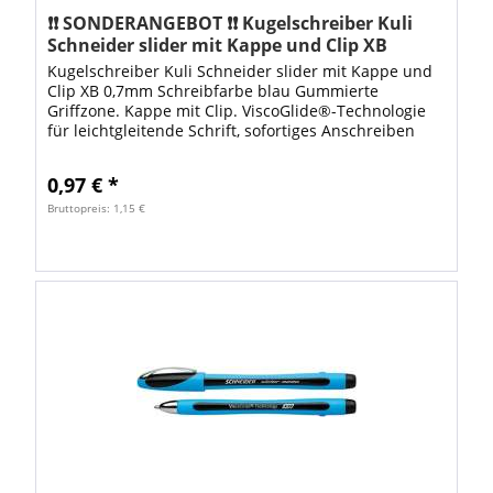
❗❗ SONDERANGEBOT ❗❗ Kugelschreiber Kuli
Schneider slider mit Kappe und Clip XB
0,7mm Schreibfarbe bl
Kugelschreiber Kuli Schneider slider mit Kappe und
Clip XB 0,7mm Schreibfarbe blau Gummierte
Griffzone. Kappe mit Clip. ViscoGlide®-Technologie
für leichtgleitende Schrift, sofortiges Anschreiben
durch Direct2Point-Spitze....
0,97 € *
Bruttopreis: 1,15 €