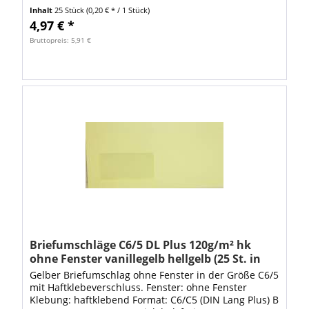
120g/m² Farbe: rot Verschluss: HK =...
Inhalt
25 Stück
(0,20 € * / 1 Stück)
4,97 € *
Bruttopreis: 5,91 €
Briefumschläge C6/5 DL Plus 120g/m² hk
ohne Fenster vanillegelb hellgelb (25 St. in
Folie)
Gelber Briefumschlag ohne Fenster in der Größe C6/5
mit Haftklebeverschluss. Fenster: ohne Fenster
Klebung: haftklebend Format: C6/C5 (DIN Lang Plus) B