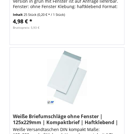
Version in grün mit Fenster ist auf Anfrage lieferbar.
Fenster: ohne Fenster Klebung: haftklebend Format:
C6/C5 (DIN Lang Plus) B x H: 229 x 114...
Inhalt
25 Stück
(0,20 € * / 1 Stück)
4,98 € *
Bruttopreis: 5,93 €
Weiße Briefumschläge ohne Fenster |
125x229mm | Kompaktbrief | Haftklebend |
500 Stück
Weiße Versandtaschen DIN kompakt Maße: