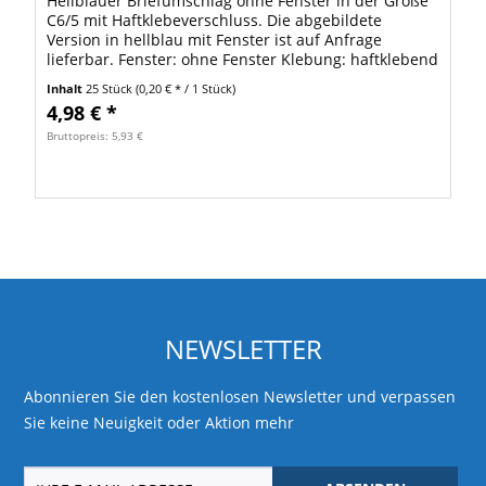
Hellblauer Briefumschlag ohne Fenster in der Größe
C6/5 mit Haftklebeverschluss. Die abgebildete
Version in hellblau mit Fenster ist auf Anfrage
lieferbar. Fenster: ohne Fenster Klebung: haftklebend
Format: C6/C5 (DIN Lang Plus) B x H:...
Inhalt
25 Stück
(0,20 € * / 1 Stück)
4,98 € *
Bruttopreis: 5,93 €
NEWSLETTER
Abonnieren Sie den kostenlosen Newsletter und verpassen
Sie keine Neuigkeit oder Aktion mehr