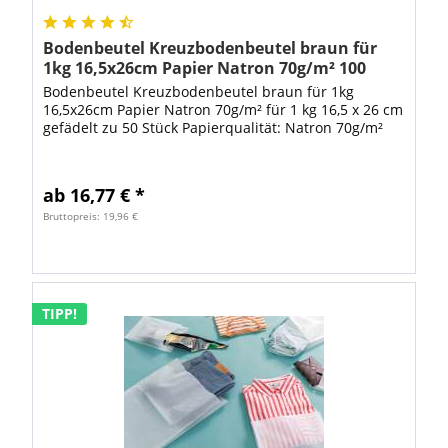
Bodenbeutel Kreuzbodenbeutel braun für
1kg 16,5x26cm Papier Natron 70g/m² 100
Stück
Bodenbeutel Kreuzbodenbeutel braun für 1kg
16,5x26cm Papier Natron 70g/m² für 1 kg 16,5 x 26 cm
gefädelt zu 50 Stück Papierqualität: Natron 70g/m²
ab 16,77 € *
Bruttopreis: 19,96 €
TIPP!