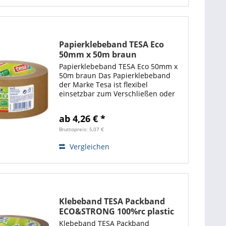
Papierklebeband TESA Eco
50mm x 50m braun
Papierklebeband TESA Eco 50mm x
50m braun Das Papierklebeband
der Marke Tesa ist flexibel
einsetzbar zum Verschließen oder
Befestigen. Durch seine extra starke
Klebekraft und seine Reißfestigkeit
ab 4,26 € *
ist es auch für den Einsatz auf
rauen...
Bruttopreis: 5,07 €
Vergleichen
Klebeband TESA Packband
ECO&STRONG 100%rc plastic
50mm x 66m braun 1 Rolle
Klebeband TESA Packband