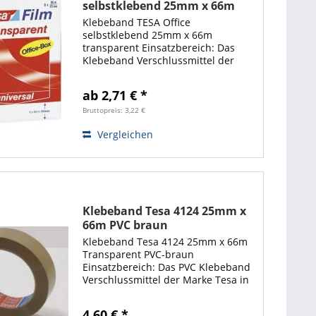
selbstklebend 25mm x 66m
transparent
Klebeband TESA Office
selbstklebend 25mm x 66m
transparent Einsatzbereich: Das
Klebeband Verschlussmittel der
Marke Tesa ist vielseitig einsetzbar
und besitzt eine hohe Klebkraft
ab 2,71 € *
sowie starke
Alterungsbeständigkeit. Die
Bruttopreis: 3,22 €
Klebebänder...
Vergleichen
Klebeband Tesa 4124 25mm x
66m PVC braun
Klebeband Tesa 4124 25mm x 66m
Transparent PVC-braun
Einsatzbereich: Das PVC Klebeband
Verschlussmittel der Marke Tesa in
baun ist vielfältig nutzbar und
besitzt eine hohe Klebkraft sowie
4,60 € *