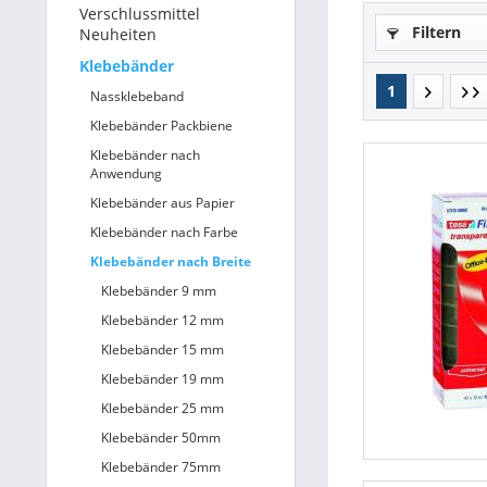
Verschlussmittel
Filtern
Neuheiten
Betriebsausstattung & Lagerausstattung
Klebebänder
1
Tragetaschen & Geschenkverpackungen
Nassklebeband
Klebebänder Packbiene
Bürobedarf
Klebebänder nach
Anwendung
SALE %
Klebebänder aus Papier
Klebebänder nach Farbe
Klebebänder nach Breite
Klebebänder 9 mm
Klebebänder 12 mm
Klebebänder 15 mm
Klebebänder 19 mm
Klebebänder 25 mm
Klebebänder 50mm
Klebebänder 75mm