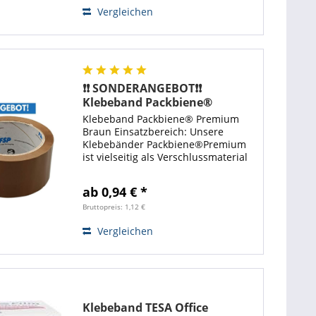
Vergleichen
❗❗ SONDERANGEBOT❗❗
Klebeband Packbiene®
Premium Braun | 50mm x 66m
Klebeband Packbiene® Premium
Braun Einsatzbereich: Unsere
Klebebänder Packbiene®Premium
ist vielseitig als Verschlussmaterial
Verpackungsmittel einsetzbar und
auf sämtlichen Flächen und
ab 0,94 € *
Materialien hervorragend zu
gebrauchen. Das...
Bruttopreis: 1,12 €
Vergleichen
Klebeband TESA Office