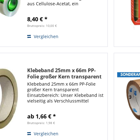
aus Cellulose-Acetat, ein
Naturprodukt auf Zellstoffbasis.
Aufgeklebt unsichtbar, schattenfrei
8,40 € *
kopierbar, beschriftbar, leicht und
geräuschlos...
Bruttopreis: 10,00 €
Vergleichen
Klebeband 25mm x 66m PP-
Folie großer Kern transparent
(1 Rolle)
Klebeband 25mm x 66m PP-Folie
großer Kern transparent
Einsatzbereich: Unser Klebeband ist
vielseitig als Verschlussmittel
Verpackungshilfmittel einsetzbar
und auf sämtlichen Flächen und
ab 1,66 € *
Materialen unsichtbar. Das
Verschlussmaterial ist...
Bruttopreis: 1,98 €
Vergleichen