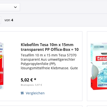
von
4
Klebefilm Tesa 10m x 15mm
transparent PP Office-Box = 10
Rollen
Tesafilm 10 m x 15 mm Tesa 57370
transparent Aus umweltgerechter
Polypropylenfolie (PP),
lösungsmittelfreie Klebmasse. Gute
Klebekraft, leise abrollbar,
alterungsbeständig, vielseitig
5,02 € *
einsetzbar. Auf allen Untergründen
unsichtbar,...
Bruttopreis: 5,97 €
Vergleichen