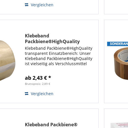
Vergleichen
Klebeband
Packbiene®HighQuality
transparent
Klebeband Packbiene®HighQuality
transparent Einsatzbereich: Unser
Klebeband Packbiene®HighQuality
ist vielseitig als Verschlussmittel
Versandhilfsmittel einsetzbar und
auf sämtlichen Flächen und
ab 2,43 € *
Materialien hervorragend zu
gebrauchen....
Bruttopreis: 2,89 €
Vergleichen
Klebeband Packbiene®