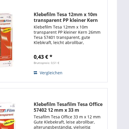
Klebefilm Tesa 12mm x 10m
transparent PP kleiner Kern
26mm
Klebefilm Tesa 12mm x 10m
transparent PP kleiner Kern 26mm
Tesa 57401 transparent, gute
Klebkraft, leicht abrollbar,
alterungsbeständig, vielseitig
einsetzbar, PP-Folie und
0,43 € *
lösungsmittelfreie Klebmasse. VE =
1 Rolle (Info Office-Box = 12...
Bruttopreis: 0,51 €
Vergleichen
Klebefilm Tesafilm Tesa Office
57402 12 mm x 33 m
Tesafilm Tesa Office 33 m x 12 mm
Gute Klebekraft, leise abrollbar,
alterungsbeständig, vielseitig