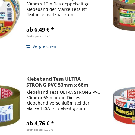
50mm x 10m Das doppelseitige
Klebeband der Marke Tesa ist
flexibel einsetzbar zum
Verschließen oder Befestigen oder
z.B. beim Teppichverlegen, Basteln
ab 6,49 € *
oder Dekorieren. Durch seine extra
starke Klebekraft...
Bruttopreis: 7,72 €
Vergleichen
Klebeband Tesa ULTRA
STRONG PVC 50mm x 66m
braun
Klebeband Tesa ULTRA STRONG PVC
50mm x 66m braun Dieses
Klebeband Verschlußmittel der
Marke TESA ist vielseitig zum
Verschließen und Befestigen von
Gegenständen und Kartonagen aller
ab 4,76 € *
Art einsetzbar und besitzt einer
hohe Reißfestigkeit...
Bruttopreis: 5,66 €