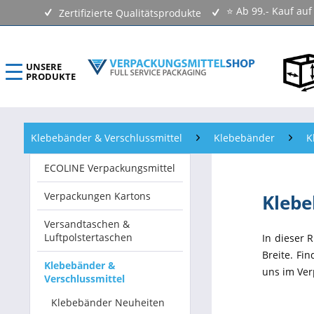
⭐ Ab 99.- Kauf au
Zertifizierte Qualitätsprodukte
UNSERE
PRODUKTE
ECOLINE Verpackungsmittel
Klebebänder & Verschlussmittel
Klebebänder
K
Verpackungen Kartons
ECOLINE Verpackungsmittel
Versandtaschen & Luftpolstertaschen
Verpackungen Kartons
Klebe
Klebebänder & Verschlussmittel
Versandtaschen &
Luftpolstertaschen
In dieser 
Kennzeichnungsmittel & Etiketten
Breite. Fi
Klebebänder &
uns im Ver
Verschlussmittel
Beutel & Folien
Klebebänder Neuheiten
Verpackungsmaterial & Verpackungsmittel