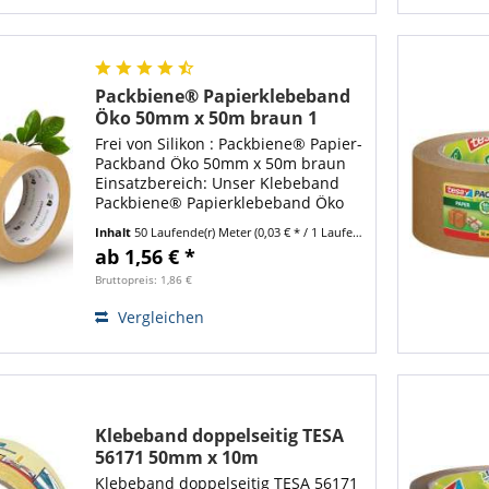
Packbiene® Papierklebeband
Öko 50mm x 50m braun 1
Rolle
Frei von Silikon : Packbiene® Papier-
Packband Öko 50mm x 50m braun
Einsatzbereich: Unser Klebeband
Packbiene® Papierklebeband Öko
50mm x 50m braun ist vielseitig als
Inhalt
50 Laufende(r) Meter
(0,03 € * / 1 Laufende(r) Meter)
Verschlussmittel
ab 1,56 € *
Verpackungsmaterial einsetzbar
und auf sämtlichen...
Bruttopreis: 1,86 €
Vergleichen
Klebeband doppelseitig TESA
56171 50mm x 10m
Klebeband doppelseitig TESA 56171