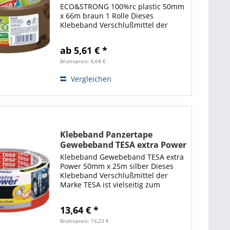
ECO&STRONG 100%rc plastic 50mm
x 66m braun 1 Rolle Dieses
Klebeband Verschlußmittel der
Marke TESA ist vielseitig zum
Verschließen und Befestigen von
ab 5,61 € *
Gegenständen und Kartonagen aller
Art einsetzbar und besitzt...
Bruttopreis: 6,68 €
Vergleichen
Klebeband Panzertape
Gewebeband TESA extra Power
50mm x 25m silber
Klebeband Gewebeband TESA extra
Power 50mm x 25m silber Dieses
Klebeband Verschlußmittel der
Marke TESA ist vielseitig zum
Verschließen und Befestigen von
Gegenständen aller Art einsetzbar.
13,64 € *
Aufgrund seiner extremen
Klebewirkung und hoher...
Bruttopreis: 16,23 €