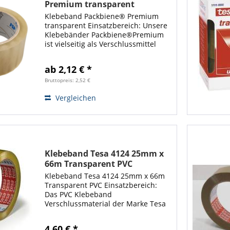
Premium transparent
Klebeband Packbiene® Premium
transparent Einsatzbereich: Unsere
Klebebänder Packbiene®Premium
ist vielseitig als Verschlussmittel
Versandhilfsmittel einsetzbar und
auf sämtlichen Flächen und
ab 2,12 € *
Materialien hervorragend
einsetzbar. Das...
Bruttopreis: 2,52 €
Vergleichen
Klebeband Tesa 4124 25mm x
66m Transparent PVC
Klebeband Tesa 4124 25mm x 66m
Transparent PVC Einsatzbereich:
Das PVC Klebeband
Verschlussmaterial der Marke Tesa
ist vielseitig einsetzbar und besitzt
eine hohe Klebkraft sowie starke
4,60 € *