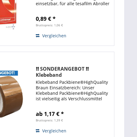
einsetzbar, für alle tesafilm Abroller
geeignet. Klebestark, auf allen
Untergründen unsichtbar, reißfest,
0,89 € *
aus umweltgerechter...
Bruttopreis: 1,06 €
Vergleichen
❗❗ SONDERANGEBOT ❗❗
Klebeband
Packbiene®HighQuality Braun
Klebeband Packbiene®HighQuality
| 50mm x 66m
Braun Einsatzbereich: Unser
Klebeband Packbiene®HighQuality
ist vielseitig als Verschlussmittel
Versandhilfsmittel einsetzbar und
auf sämtlichen Flächen und
ab 1,17 € *
Materialien hervorragend zu
gebrauchen. Das...
Bruttopreis: 1,39 €
Vergleichen