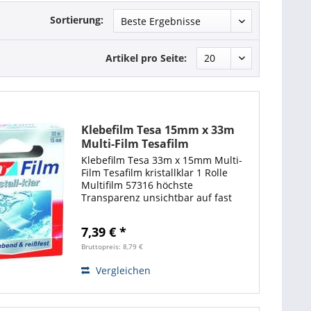
Sortierung:
Artikel pro Seite:
Klebefilm Tesa 15mm x 33m
Multi-Film Tesafilm
kristallklar 1 Rolle
Klebefilm Tesa 33m x 15mm Multi-
Film Tesafilm kristallklar 1 Rolle
Multifilm 57316 höchste
Transparenz unsichtbar auf fast
allen Untergründen stark klebend,
handeinreißbar, kein Ausreißen,
7,39 € *
alterungsbeständig, geräuschloses
Abrollen, Aus...
Bruttopreis: 8,79 €
Vergleichen