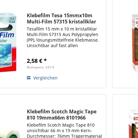
Klebefilm Tesa 15mmx10m
Multi-Film 57315 kristallklar
Tesafilm 15 mm x 10 m kristallklar
Multi-Film 57315 Aus Polypropylen
(PP), lösungsmittelfreie Klebmasse.
Unsichtbar auf fast allen
Untergründen, stark klebend.
Geräuschloses Abrollen,
2,58 € *
alterungsbeständig, für alle tesafilm
Abroller...
Bruttopreis: 3,07 €
Vergleichen
Klebefilm Scotch Magic Tape
810 19mmx66m 8101966
unsichtbar großer Kern
Klebefilm Scotch Magic Tape 810
unsichtbar 66 m x 19 mm Kern-
Durchmesser: 76mm Trägermaterial