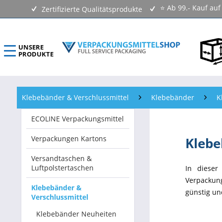
⭐ Ab 99.- Kauf au
Zertifizierte Qualitätsprodukte
UNSERE
PRODUKTE
ECOLINE Verpackungsmittel
Klebebänder & Verschlussmittel
Klebebänder
K
Verpackungen Kartons
ECOLINE Verpackungsmittel
Versandtaschen & Luftpolstertaschen
Verpackungen Kartons
Kleb
Klebebänder & Verschlussmittel
Versandtaschen &
Luftpolstertaschen
In dieser
Kennzeichnungsmittel & Etiketten
Verpackung
Klebebänder &
günstig un
Verschlussmittel
Beutel & Folien
Klebebänder Neuheiten
Verpackungsmaterial & Verpackungsmittel