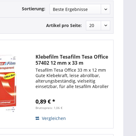
Sortierung:
Artikel pro Seite:
Klebefilm Tesafilm Tesa Office
57402 12 mm x 33 m
Tesafilm Tesa Office 33 m x 12 mm
Gute Klebekraft, leise abrollbar,
alterungsbeständig, vielseitig
einsetzbar, für alle tesafilm Abroller
geeignet. Klebestark, auf allen
Untergründen unsichtbar, reißfest,
0,89 € *
aus umweltgerechter...
Bruttopreis: 1,06 €
Vergleichen