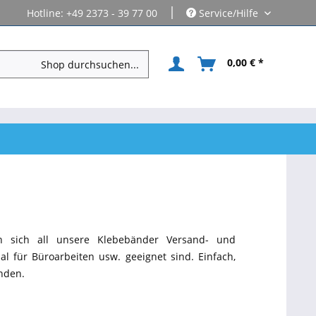
|
Hotline: +49 2373 - 39 77 00
Service/Hilfe
0,00 € *
en sich all unsere Klebebänder Versand- und
 für Büroarbeiten usw. geeignet sind. Einfach,
inden.