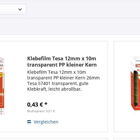
Klebefilm Tesa 12mm x 10m
transparent PP kleiner Kern
26mm
Klebefilm Tesa 12mm x 10m
transparent PP kleiner Kern 26mm
Tesa 57401 transparent, gute
Klebkraft, leicht abrollbar,
alterungsbeständig, vielseitig
einsetzbar, PP-Folie und
0,43 € *
lösungsmittelfreie Klebmasse. VE =
1 Rolle (Info Office-Box = 12...
Bruttopreis: 0,51 €
Vergleichen