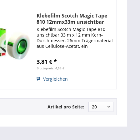
Klebefilm Scotch Magic Tape
810 12mmx33m unsichtbar
Klebefilm Scotch Magic Tape 810
unsichtbar 33 m x 12 mm Kern-
Durchmesser: 26mm Trägermaterial
aus Cellulose-Acetat, ein
Naturprodukt auf Zellstoffbasis.
Aufgeklebt unsichtbar, schattenfrei
3,81 € *
kopierbar, beschriftbar, leicht und
geräuschlos...
Bruttopreis: 4,53 €
Vergleichen
Artikel pro Seite: