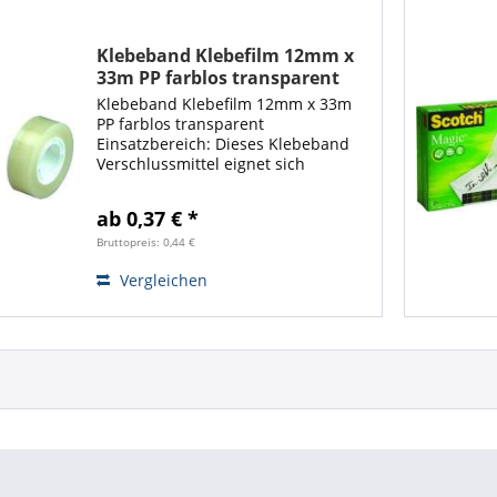
Klebeband Klebefilm 12mm x
33m PP farblos transparent
Klebeband Klebefilm 12mm x 33m
PP farblos transparent
Einsatzbereich: Dieses Klebeband
Verschlussmittel eignet sich
hervorragend zum Versenden,
Verpacken und Verschließen, wird
ab 0,37 € *
jedoch bevorzugt im Büro oder für
das Verpacken von...
Bruttopreis: 0,44 €
Vergleichen