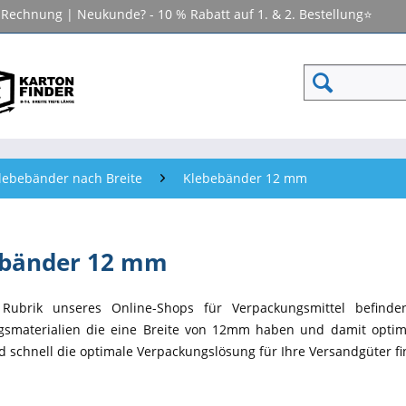
f Rechnung | Neukunde? - 10 % Rabatt auf 1. & 2. Bestellung⭐
lebebänder nach Breite
Klebebänder 12 mm
ebänder 12 mm
 Rubrik unseres Online-Shops für Verpackungsmittel befind
smaterialien die eine Breite von 12mm haben und damit optimal
d schnell die optimale Verpackungslösung für Ihre Versandgüter f