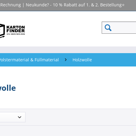
f Rechnung | Neukunde? - 10 % Rabatt auf 1. & 2. Bestellung⭐
olstermaterial & Füllmaterial
Holzwolle
olle