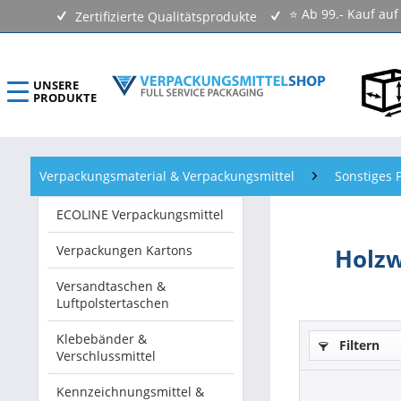
⭐ Ab 99.- Kauf au
Zertifizierte Qualitätsprodukte
UNSERE
PRODUKTE
ECOLINE Verpackungsmittel
Verpackungsmaterial & Verpackungsmittel
Sonstiges P
Verpackungen Kartons
ECOLINE Verpackungsmittel
Versandtaschen & Luftpolstertaschen
Verpackungen Kartons
Holzw
Klebebänder & Verschlussmittel
Versandtaschen &
Luftpolstertaschen
Kennzeichnungsmittel & Etiketten
Klebebänder &
Filtern
Verschlussmittel
Beutel & Folien
Kennzeichnungsmittel &
Verpackungsmaterial & Verpackungsmittel