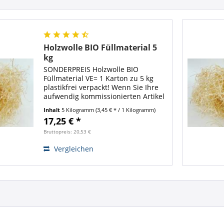
Holzwolle BIO Füllmaterial 5
kg
SONDERPREIS Holzwolle BIO
Füllmaterial VE= 1 Karton zu 5 kg
plastikfrei verpackt! Wenn Sie Ihre
aufwendig kommissionierten Artikel
ohne Beschädigungen zu dem
Inhalt
5 Kilogramm
(3,45 € * / 1 Kilogramm)
Empfänger bringen möchten, ist es
17,25 € *
sinnvoll diese Ware mit Polster-
und...
Bruttopreis: 20,53 €
Vergleichen