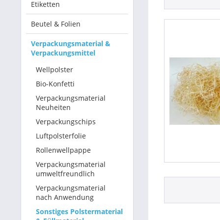
Etiketten
Betriebsausstattung & Lagerausstattung
Beutel & Folien
Tragetaschen & Geschenkverpackungen
Verpackungsmaterial &
Verpackungsmittel
Bürobedarf
Wellpolster
Bio-Konfetti
SALE %
Verpackungsmaterial
Neuheiten
Verpackungschips
Luftpolsterfolie
Rollenwellpappe
Verpackungsmaterial
umweltfreundlich
Verpackungsmaterial
nach Anwendung
Sonstiges Polstermaterial