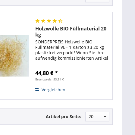
Holzwolle BIO Füllmaterial 20
kg
SONDERPREIS Holzwolle BIO
Füllmaterial VE= 1 Karton zu 20 kg
plastikfrei verpackt! Wenn Sie Ihre
aufwendig kommissionierten Artikel
ohne Beschädigungen zu dem
Empfänger bringen möchten, ist es
44,80 € *
sinnvoll diese Ware mit Polster-
und...
Bruttopreis: 53,31 €
Vergleichen
Artikel pro Seite: