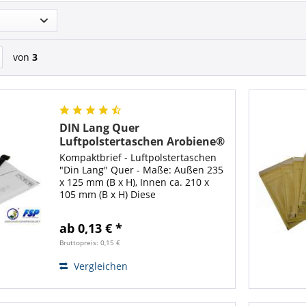
von
3
DIN Lang Quer
Luftpolstertaschen Arobiene®
Economy
Kompaktbrief - Luftpolstertaschen
"Din Lang" Quer - Maße: Außen 235
x 125 mm (B x H), Innen ca. 210 x
105 mm (B x H) Diese
Luftpolsterversandtasche bietet
Ihnen die Möglichkeit mit der Post
ab 0,13 € *
als sog. "Kompaktbief" für nur 1,00€
(Stand...
Bruttopreis: 0,15 €
Vergleichen