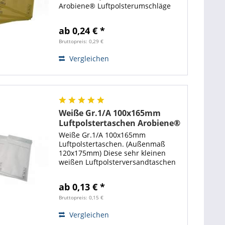
Arobiene® Luftpolsterumschläge
sind für das Verpacken von großen
Artikeln wie Textilwaren geeignet.
ab 0,24 € *
Mit diesen stabilen
Luftpolstertaschen steht Ihnen...
Bruttopreis: 0,29 €
Vergleichen
Weiße Gr.1/A 100x165mm
Luftpolstertaschen Arobiene®
Economy
Weiße Gr.1/A 100x165mm
Luftpolstertaschen. (Außenmaß
120x175mm) Diese sehr kleinen
weißen Luftpolsterversandtaschen
sind optimal für die Verpackungen
von Briefmarken, Münzen und
ab 0,13 € *
anderen sehr kleinen Gegenständen
wie Speicherkarten...
Bruttopreis: 0,15 €
Vergleichen