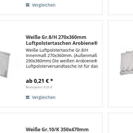
Büchern geeignet. Mit diesen...
Vergleichen
Weiße Gr.8/H 270x360mm
Luftpolstertaschen Arobiene®
Economy
Weiße Luftpolstertasche Gr.8/H
Innenmaß 270x360mm. (Außenmaß
290x380mm) Die weißen Arobiene®
Luftpolsterversandtasche ist für das
Verpacken von Artikeln wie Textilen
geeignet. Mit diesen großen
ab 0,21 € *
Luftpolstertaschen steht Ihnen viel
Platz...
Bruttopreis: 0,25 €
Vergleichen
Weiße Gr.10/K 350x470mm