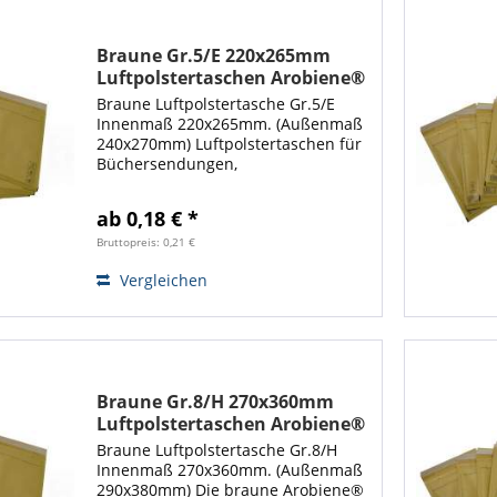
Braune Gr.5/E 220x265mm
Luftpolstertaschen Arobiene®
Economy
Braune Luftpolstertasche Gr.5/E
Innenmaß 220x265mm. (Außenmaß
240x270mm) Luftpolstertaschen für
Büchersendungen,
Warensendungen. Die braune
Arobiene®
ab 0,18 € *
Luftpolsterversandtasche ist optimal
zum Verschicken von empfindlichen
Bruttopreis: 0,21 €
Artikeln. Mit...
Vergleichen
Braune Gr.8/H 270x360mm
Luftpolstertaschen Arobiene®
Economy
Braune Luftpolstertasche Gr.8/H
Innenmaß 270x360mm. (Außenmaß
290x380mm) Die braune Arobiene®