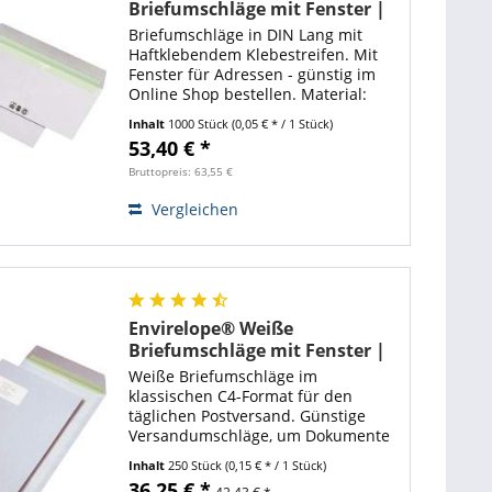
Briefumschläge mit Fenster |
DIN Lang 110x220mm |
Briefumschläge in DIN Lang mit
Haftklebend | 1000 Stück
Haftklebendem Klebestreifen. Mit
Fenster für Adressen - günstig im
Online Shop bestellen. Material:
Zertifiziertes Papier; Ökoleim;
Inhalt
1000 Stück
(0,05 € * / 1 Stück)
Biofarbstoff Format: DIN Lang
53,40 € *
Ausführung: mit Fenster Qualität:
80g/m²...
Bruttopreis: 63,55 €
Vergleichen
Envirelope® Weiße
Briefumschläge mit Fenster |
DIN C4 229x324mm |
Weiße Briefumschläge im
Haftklebend | 250 Stück
klassischen C4-Format für den
täglichen Postversand. Günstige
Versandumschläge, um Dokumente
oder Prospekte zu versenden.
Inhalt
250 Stück
(0,15 € * / 1 Stück)
Material: -zertifiziertes Papier,
36,25 € *