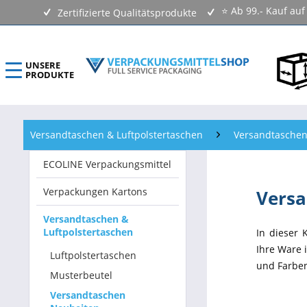
⭐ Ab 99.- Kauf au
Zertifizierte Qualitätsprodukte
UNSERE
PRODUKTE
ECOLINE Verpackungsmittel
Versandtaschen & Luftpolstertaschen
Versandtaschen
Verpackungen Kartons
ECOLINE Verpackungsmittel
Versandtaschen & Luftpolstertaschen
Verpackungen Kartons
Versa
Klebebänder & Verschlussmittel
Versandtaschen &
Luftpolstertaschen
In dieser 
Kennzeichnungsmittel & Etiketten
Ihre Ware 
Luftpolstertaschen
und Farben
Beutel & Folien
Musterbeutel
Versandtaschen
Verpackungsmaterial & Verpackungsmittel