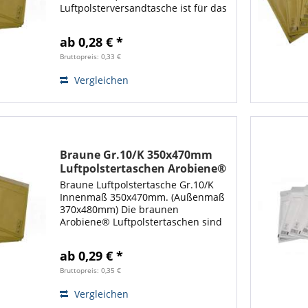
Luftpolsterversandtasche ist für das
Verpacken von Artikeln wie Textilen
geeignet. Mit diesen großen
ab 0,28 € *
Luftpolstertaschen steht Ihnen viel
Platz...
Bruttopreis: 0,33 €
Vergleichen
Braune Gr.10/K 350x470mm
Luftpolstertaschen Arobiene®
Economy
Braune Luftpolstertasche Gr.10/K
Innenmaß 350x470mm. (Außenmaß
370x480mm) Die braunen
Arobiene® Luftpolstertaschen sind
für das Verpacken von großen
Artikeln wie Textilwaren ausgelegt.
ab 0,29 € *
Mit diesen großen
Luftpolsterumschlägen steht
Bruttopreis: 0,35 €
Ihnen...
Vergleichen