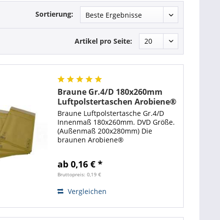
Sortierung:
Artikel pro Seite:
Braune Gr.4/D 180x260mm
Luftpolstertaschen Arobiene®
Economy
Braune Luftpolstertasche Gr.4/D
Innenmaß 180x260mm. DVD Größe.
(Außenmaß 200x280mm) Die
braunen Arobiene®
Luftpolstertaschen sind zum
Verschicken von DIN A5 Formaten
ab 0,16 € *
oder zum Beispiel als
Versandverpackung für DVD bestens
Bruttopreis: 0,19 €
geeignet. Mit...
Vergleichen