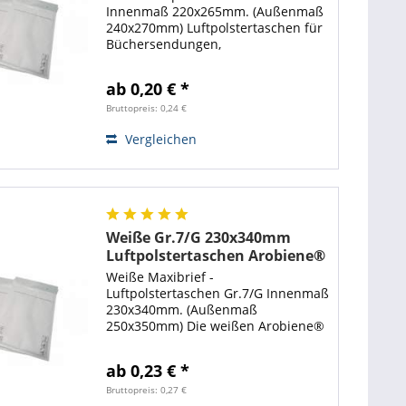
Innenmaß 220x265mm. (Außenmaß
240x270mm) Luftpolstertaschen für
Büchersendungen,
Warensendungen. Die weißen
Arobiene®
ab 0,20 € *
Luftpolsterversandtasche ist optimal
zum Verschicken von empfindlichen
Bruttopreis: 0,24 €
Artikeln. Mit...
Vergleichen
Weiße Gr.7/G 230x340mm
Luftpolstertaschen Arobiene®
Economy
Weiße Maxibrief -
Luftpolstertaschen Gr.7/G Innenmaß
230x340mm. (Außenmaß
250x350mm) Die weißen Arobiene®
Luftpolstertaschen sind sehr zum
Verschicken von Artikel als Maxibrief
ab 0,23 € *
geeignet. Mit diesen
Luftpolstertaschen sind Ihre
Bruttopreis: 0,27 €