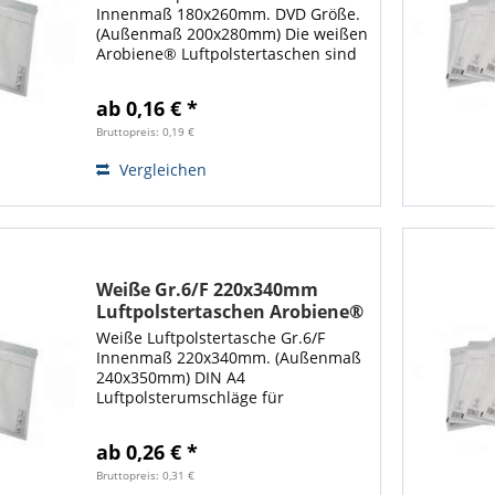
Innenmaß 180x260mm. DVD Größe.
(Außenmaß 200x280mm) Die weißen
Arobiene® Luftpolstertaschen sind
zum Verschicken von DIN A5
Formaten oder zum Beispiel als
ab 0,16 € *
Versandverpackung für DVD bestens
geeignet. Mit...
Bruttopreis: 0,19 €
Vergleichen
Weiße Gr.6/F 220x340mm
Luftpolstertaschen Arobiene®
Economy
Weiße Luftpolstertasche Gr.6/F
Innenmaß 220x340mm. (Außenmaß
240x350mm) DIN A4
Luftpolsterumschläge für
Büchersendungen,
Warensendungen. Die weißen
ab 0,26 € *
Arobiene® Luftpolstertasche ist
optimal zum Verschicken von
Bruttopreis: 0,31 €