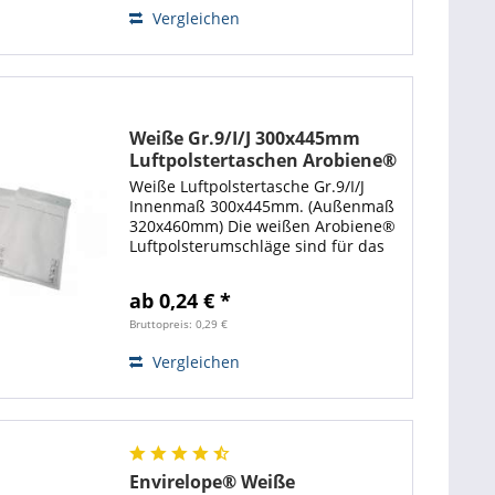
Artikel...
Vergleichen
Weiße Gr.9/I/J 300x445mm
Luftpolstertaschen Arobiene®
Economy
Weiße Luftpolstertasche Gr.9/I/J
Innenmaß 300x445mm. (Außenmaß
320x460mm) Die weißen Arobiene®
Luftpolsterumschläge sind für das
Verpacken von großen Artikeln wie
Textilwaren geeignet. Mit diesen
ab 0,24 € *
stabilen Luftpolstertaschen steht
Ihnen...
Bruttopreis: 0,29 €
Vergleichen
Envirelope® Weiße