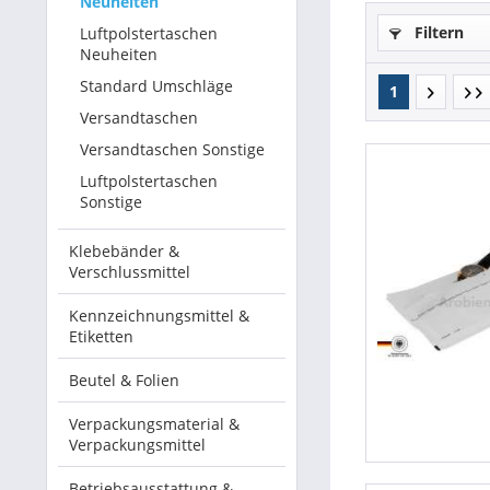
Neuheiten
Filtern
Luftpolstertaschen
Betriebsausstattung & Lagerausstattung
Neuheiten
Standard Umschläge
1
Tragetaschen & Geschenkverpackungen
Versandtaschen
Bürobedarf
Versandtaschen Sonstige
Luftpolstertaschen
SALE %
Sonstige
Klebebänder &
Verschlussmittel
Kennzeichnungsmittel &
Etiketten
Beutel & Folien
Verpackungsmaterial &
Verpackungsmittel
Betriebsausstattung &