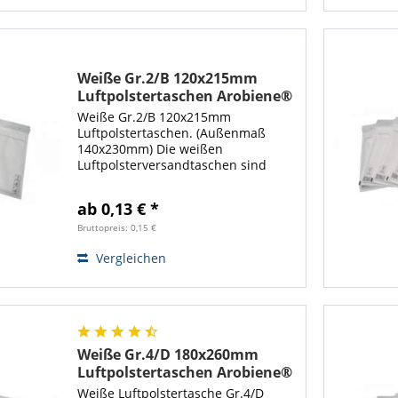
Weiße Gr.2/B 120x215mm
Luftpolstertaschen Arobiene®
Economy
Weiße Gr.2/B 120x215mm
Luftpolstertaschen. (Außenmaß
140x230mm) Die weißen
Luftpolsterversandtaschen sind
sehr gut als Verpackungen für
Akkus, Batterien oder kleine Artikel
ab 0,13 € *
wie Speicherkarten geeignet.
Ebenso können Sie als
Bruttopreis: 0,15 €
Verpackungen...
Vergleichen
Weiße Gr.4/D 180x260mm
Luftpolstertaschen Arobiene®
Economy
Weiße Luftpolstertasche Gr.4/D