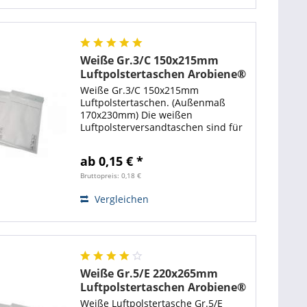
Weiße Gr.3/C 150x215mm
Luftpolstertaschen Arobiene®
Economy
Weiße Gr.3/C 150x215mm
Luftpolstertaschen. (Außenmaß
170x230mm) Die weißen
Luftpolsterversandtaschen sind für
die Büchersendung, für kleine
Taschenbücher unhd CD-Versand
ab 0,15 € *
geeignet. Neben einem
Adhäsionsverschluß sind Löcher
Bruttopreis: 0,18 €
für...
Vergleichen
Weiße Gr.5/E 220x265mm
Luftpolstertaschen Arobiene®
Economy
Weiße Luftpolstertasche Gr.5/E