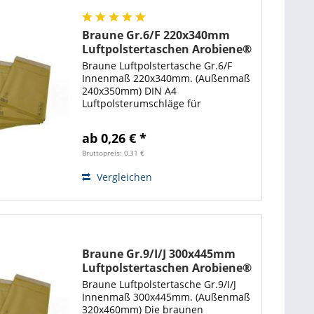
Braune Gr.6/F 220x340mm
Luftpolstertaschen Arobiene®
Economy
Braune Luftpolstertasche Gr.6/F
Innenmaß 220x340mm. (Außenmaß
240x350mm) DIN A4
Luftpolsterumschläge für
Büchersendungen,
Warensendungen. Die braune
ab 0,26 € *
Arobiene® Luftpolstertasche ist
optimal zum Verschicken von
Bruttopreis: 0,31 €
Büchern geeignet. Mit diesen...
Vergleichen
Braune Gr.9/I/J 300x445mm
Luftpolstertaschen Arobiene®
Economy
Braune Luftpolstertasche Gr.9/I/J
Innenmaß 300x445mm. (Außenmaß
320x460mm) Die braunen