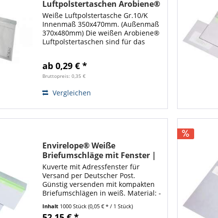
Luftpolstertaschen Arobiene®
Economy
Weiße Luftpolstertasche Gr.10/K
Innenmaß 350x470mm. (Außenmaß
370x480mm) Die weißen Arobiene®
Luftpolstertaschen sind für das
Verpacken von großen Artikeln wie
Textilwaren ausgelegt. Mit diesen
ab 0,29 € *
großen Luftpolsterumschlägen steht
Ihnen...
Bruttopreis: 0,35 €
Vergleichen
Envirelope® Weiße
Briefumschläge mit Fenster |
DIN C6/5 114x229mm |
Kuverte mit Adressfenster für
Nassklebend | 1000 Stück
Versand per Deutscher Post.
Günstig versenden mit kompakten
Briefumschlägen in weiß. Material: -
zertifiziertes Papier; Ökoleim;
Inhalt
1000 Stück
(0,05 € * / 1 Stück)
Biofarbstoff Format: DIN C6/5
52,15 € *