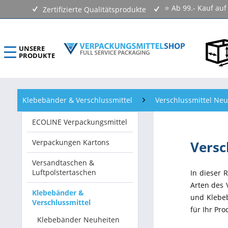
⭐ Ab 99.- Kauf au
Zertifizierte Qualitätsprodukte
UNSERE
PRODUKTE
ECOLINE Verpackungsmittel
Klebebänder & Verschlussmittel
Verschlussmittel Ne
Verpackungen Kartons
ECOLINE Verpackungsmittel
Versandtaschen & Luftpolstertaschen
Verpackungen Kartons
Versc
Klebebänder & Verschlussmittel
Versandtaschen &
Luftpolstertaschen
In dieser 
Kennzeichnungsmittel & Etiketten
Arten des 
Klebebänder &
und Klebeb
Verschlussmittel
Beutel & Folien
für Ihr Pro
Klebebänder Neuheiten
Verpackungsmaterial & Verpackungsmittel