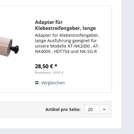
Adapter für
Klebestreifengeber, lange
Ausführung
Adapter für Klebestreifengeber,
lange Ausführung geeignet für
unsere Modelle AT-NK2000 , AT-
NK4000 , HDT754 und NK-SG-R
einfache Montage durch
Magnetbefestigung für
28,50 € *
Innengehäuse mit mind. ca. 13,5 cm
Breite Verhindert das Blockieren
Bruttopreis: 33,92 €
der...
Vergleichen
Artikel pro Seite: