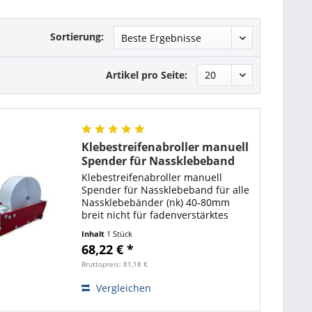
Sortierung:
Artikel pro Seite:
Klebestreifenabroller manuell
Spender für Nassklebeband
Klebestreifenabroller manuell
Spender für Nassklebeband für alle
Nassklebebänder (nk) 40-80mm
breit nicht für fadenverstärktes
Nassklebeband leichtgängige &
Inhalt
1 Stück
einfache Mechanik robuste
68,22 € *
Bauweise mit Wasserbehälter für
Kleberollenlänge bis...
Bruttopreis: 81,18 €
Vergleichen