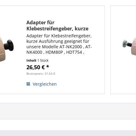
Adapter für
Klebestreifengeber, kurze
Ausführung
Adapter für Klebestreifengeber,
kurze Ausführung geeignet für
unsere Modelle AT-NK2000 , AT-
NK4000 , HDM80P , HDT754 ,
HDV555NKA und NK-SG-R einfache
Inhalt
1 Stück
Montage durch Magnetbefestigung
26,50 € *
für Innengehäuse mit mind. ca. 11,5
cm Breite...
Bruttopreis: 31,54 €
Vergleichen