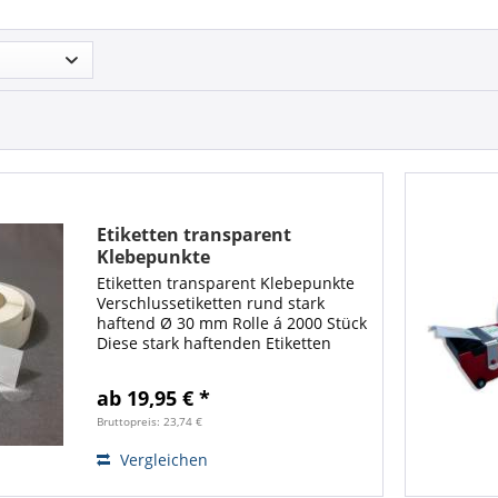
Etiketten transparent
Klebepunkte
Verschlussetiketten rund
Etiketten transparent Klebepunkte
stark haftend Ø 30 mm Rolle á
Verschlussetiketten rund stark
2000 Stück
haftend Ø 30 mm Rolle á 2000 Stück
Diese stark haftenden Etiketten
eignen sich besonders als
Verschlussetiketten für diverse
ab 19,95 € *
Umverpackungen z.B. für CD-Hüllen,
DVD-Hüllen...
Bruttopreis: 23,74 €
Vergleichen