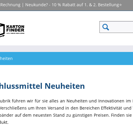
f Rechnung | Neukunde? - 10 % Rabatt auf 1. & 2. Bestellung⭐
uheiten
hlussmittel Neuheiten
Rubrik führen wir für sie alles an Neuheiten und Innovationen im 
Verschließens um Ihren Versand in den Bereichen Effektivität und W
änder auf dem neuesten Stand zu günstigen Preisen. Finden si
dukt.