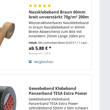
Nassklebeband Braun 60mm
breit unverstärkt 70g/m² 200m
(1 Rolle)
Wasseraktivierbares Nassklebeband
in braun Nassklebeband in 60mm
Breite Abweichend zum Bild mit
Innenkern 25mm Länge 200m pro
Rolle sehr gute Klebewirkung
Inhalt
200 Laufende(r) Meter
(0,03 € * / 1 Laufende(r) Meter)
Grammatur: 70g/m² Beschichtung
ab 5,88 € *
durch Pflanzenleim Caseinfreier
Klebstoff Für diese...
Bruttopreis: 7,00 €
Vergleichen
Gewebeband Klebeband
Panzerband TESA Extra Power
selbstklebend 50mm x 50m
Gewebeband Klebeband
schwarz
Panzerband TESA Extra Power
selbstklebend 50mm x 50m schwarz