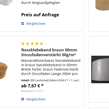
durch längsaufgelegten
Polyestergarn Länge 200m pro Rolle
sehr gute Klebewirkung Grammatur:
Preis auf Anfrage
60g/m² Beschichtung durch
Pflanzenleim...
Vergleichen
Nassklebeband braun 60mm
Sinusfadenverstärkt 60g/m²
200m 2 Fäden (1 Rolle)
Wasseraktivierbares Nassklebeband
in braun Nassklebeband in 60mm
Breite Farbe: braun Fadenverstärkt
durch Sinusfäden Länge 200m pro
Rolle sehr gute Klebewirkung
Inhalt
200 Laufende(r) Meter
(0,04 € * / 1 Laufende(r) Meter)
Grammatur: 60g/m² Beschichtung
ab 7,67 € *
durch Pflanzenleim Caseinfreier
Klebstoff...
Bruttopreis: 9,13 €
Vergleichen