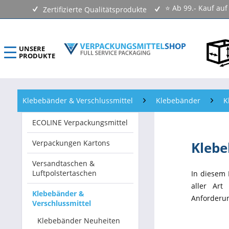
⭐ Ab 99.- Kauf au
Zertifizierte Qualitätsprodukte
UNSERE
PRODUKTE
ECOLINE Verpackungsmittel
Klebebänder & Verschlussmittel
Klebebänder
K
Verpackungen Kartons
ECOLINE Verpackungsmittel
Versandtaschen & Luftpolstertaschen
Verpackungen Kartons
Kleb
Klebebänder & Verschlussmittel
Versandtaschen &
Luftpolstertaschen
In diesem 
Kennzeichnungsmittel & Etiketten
aller Art
Klebebänder &
Anforderun
Verschlussmittel
Beutel & Folien
Klebebänder Neuheiten
Verpackungsmaterial & Verpackungsmittel