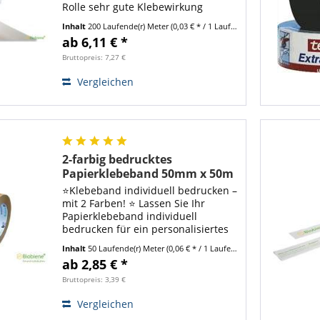
Rolle sehr gute Klebewirkung
Grammatur: 75g/m² Beschichtung
Inhalt
200 Laufende(r) Meter
(0,03 € * / 1 Laufende(r) Meter)
durch Pflanzenleim Caseinfreier
ab 6,11 € *
Klebstoff
Bruttopreis: 7,27 €
Vergleichen
2-farbig bedrucktes
Papierklebeband 50mm x 50m
Braun mit Logo positiv
⭐️Klebeband individuell bedrucken –
mit 2 Farben! ⭐️ Lassen Sie Ihr
Papierklebeband individuell
bedrucken für ein personalisiertes
Verpackungserlebnis. Sie können Ihr
Inhalt
50 Laufende(r) Meter
(0,06 € * / 1 Laufende(r) Meter)
Logo oder einen Slogan, oder auch
ab 2,85 € *
andere Bilder oder Texte als...
Bruttopreis: 3,39 €
Vergleichen