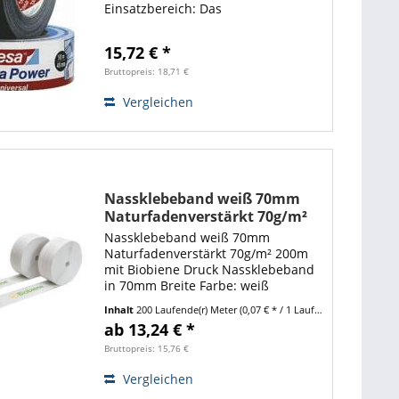
Einsatzbereich: Das
Kunststoffbeschichtete
Gewebeband eignet sich
15,72 € *
hervorragend zum Befestigen,
Verschließen oder Verpacken und
Bruttopreis: 18,71 €
besitzt noch viele weitere...
Vergleichen
Nassklebeband weiß 70mm
Naturfadenverstärkt 70g/m²
200m mit Biobiene Druck
Nassklebeband weiß 70mm
Naturfadenverstärkt 70g/m² 200m
mit Biobiene Druck Nassklebeband
in 70mm Breite Farbe: weiß
Fadenverstärkt durch Naturfaser, 2x
Inhalt
200 Laufende(r) Meter
(0,07 € * / 1 Laufende(r) Meter)
längs, 1x sinus Länge 200m pro
ab 13,24 € *
Rolle sehr gute Klebewirkung
Grammatur: 70g/m²...
Bruttopreis: 15,76 €
Vergleichen