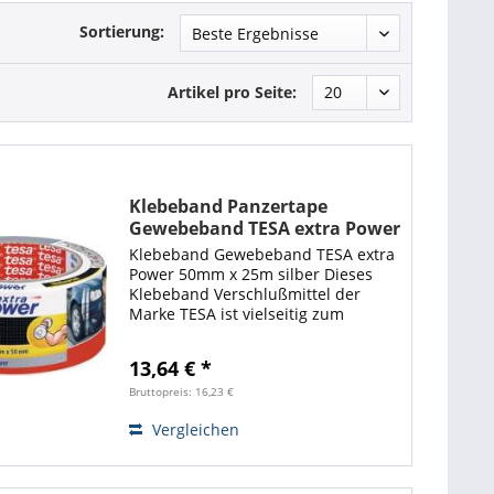
Sortierung:
Artikel pro Seite:
Klebeband Panzertape
Gewebeband TESA extra Power
50mm x 25m silber
Klebeband Gewebeband TESA extra
Power 50mm x 25m silber Dieses
Klebeband Verschlußmittel der
Marke TESA ist vielseitig zum
Verschließen und Befestigen von
Gegenständen aller Art einsetzbar.
13,64 € *
Aufgrund seiner extremen
Klebewirkung und hoher...
Bruttopreis: 16,23 €
Vergleichen