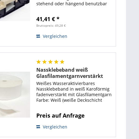
stehend oder hängend benutzbar
Vorrichtung für Wandmontage Zum
schnellen und einfachen Sichern
41,41 € *
von Etiketten gegen Schmutz,
Feuchtigkeit oder...
Bruttopreis: 49,28 €
Vergleichen
Nassklebeband weiß
Glasfilamentgarnverstärkt
70mm 150m 138g/m²
Weißes Wasseraktivierbares
Nassklebeband in weiß Karoförmig
fadenverstärkt mit Glasfilamentgarn
Farbe: Weiß (weiße Deckschicht
über brauner Klebeschicht) 70mm
Breite sehr gute Klebewirkung
Preis auf Anfrage
Grammatur: 138g/m² beschichtet
durch...
Vergleichen