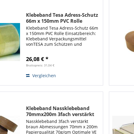
Klebeband Tesa Adress-Schutz
66m x 150mm PVC Rolle
Klebeband Tesa Adress-Schutz 66m
x 150mm PVC Rolle Einsatzbereich:
Klebeband Verpackungsmittel
vonTESA zum Schützen und
Befestigen von Adressetiketten
gegen Schmutz und Feuchtigkeit.
26,08 € *
Das Klebeband Versandmaterial
besitzt eine starke...
Bruttopreis: 31,04 €
Vergleichen
Klebeband Nassklebeband
70mmx200m 3fach verstärkt
braun (1 Rolle)
Nassklebeband 3fach verstärkt
braun Abmessungen 70mm x 200m
Papierqualität 70g/qm Optimale VE