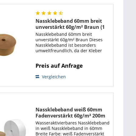
Nassklebeband 60mm breit
unverstärkt 60g/m² Braun (1
Rolle)
Nassklebeband 60mm breit
unverstärkt 60g/m² Braun Dieses
Nassklebeband ist besonders
umweltfreundlich, da der Kleber
durch Wasser aktiviert wird.
Das Papier verbindet sich optimal
Preis auf Anfrage
mit dem Karton und hat eine
wesentlich höhere...
Vergleichen
Nassklebeband weiß 60mm
Fadenverstärkt 60g/m² 200m
Wasseraktivierbares Nassklebeband
in weiß Nassklebeband in 60mm
Breite Farbe: weiß Fadenverstärkt