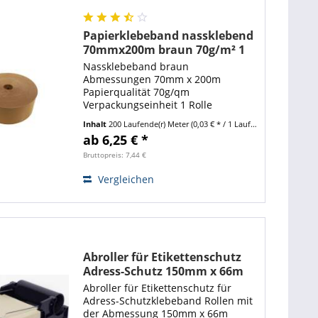
Papierklebeband nassklebend
70mmx200m braun 70g/m² 1
Rolle
Nassklebeband braun
Abmessungen 70mm x 200m
Papierqualität 70g/qm
Verpackungseinheit 1 Rolle
Eigenschaft Nassklebend (nur mit
Inhalt
200 Laufende(r) Meter
(0,03 € * / 1 Laufende(r) Meter)
vorheriger Befeuchtung)
ab 6,25 € *
Nassklebeband ist eine der
effektivsten Methoden Kartons und
Bruttopreis: 7,44 €
Kartonagen zu...
Vergleichen
Abroller für Etikettenschutz
Adress-Schutz 150mm x 66m
Abroller für Etikettenschutz für
Adress-Schutzklebeband Rollen mit
der Abmessung 150mm x 66m