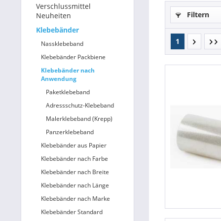
Verschlussmittel
Filtern
Neuheiten
Betriebsausstattung & Lagerausstattung
Klebebänder
1
Tragetaschen & Geschenkverpackungen
Nassklebeband
Klebebänder Packbiene
Bürobedarf
Klebebänder nach
Anwendung
SALE %
Paketklebeband
Adressschutz-Klebeband
Malerklebeband (Krepp)
Panzerklebeband
Klebebänder aus Papier
Klebebänder nach Farbe
Klebebänder nach Breite
Klebebänder nach Länge
Klebebänder nach Marke
Klebebänder Standard