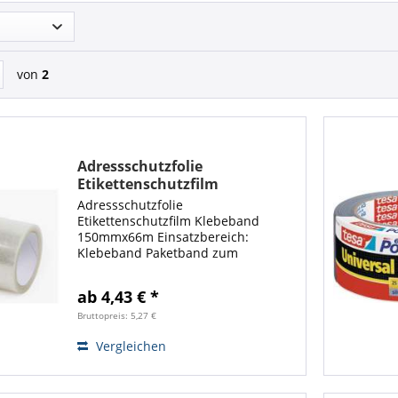
von
2
Adressschutzfolie
Etikettenschutzfilm
Klebeband 150mmx66m
Adressschutzfolie
Etikettenschutzfilm Klebeband
150mmx66m Einsatzbereich:
Klebeband Paketband zum
Schützen und Befestigen von
Etiketten und Versandtaschen
ab 4,43 € *
gegen Schmutz und Feuchtigkeit.
Das Klebeband Versandhilfmittel
Bruttopreis: 5,27 €
besitzt eine...
Vergleichen