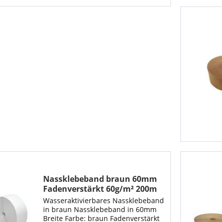
Nassklebeband braun 60mm
Fadenverstärkt 60g/m² 200m
mit 2 Fäden (1 Rolle)
Wasseraktivierbares Nassklebeband
in braun Nassklebeband in 60mm
Breite Farbe: braun Fadenverstärkt