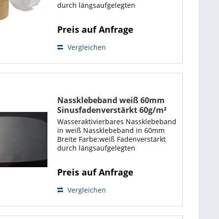
durch längsaufgelegten
Polyestergarn Länge 200m pro Rolle
sehr gute Klebewirkung Grammatur:
Preis auf Anfrage
60g/m² Beschichtung durch
Pflanzenleim...
Vergleichen
Nassklebeband weiß 60mm
Sinusfadenverstärkt 60g/m²
200m (1 Rolle)
Wasseraktivierbares Nassklebeband
in weiß Nassklebeband in 60mm
Breite Farbe:weiß Fadenverstärkt
durch längsaufgelegten
Polyestergarn nochmals verstärkt
durch Sinusfaden Länge 200m pro
Preis auf Anfrage
Rolle sehr gute Klebewirkung
Grammatur: 60g/m²...
Vergleichen