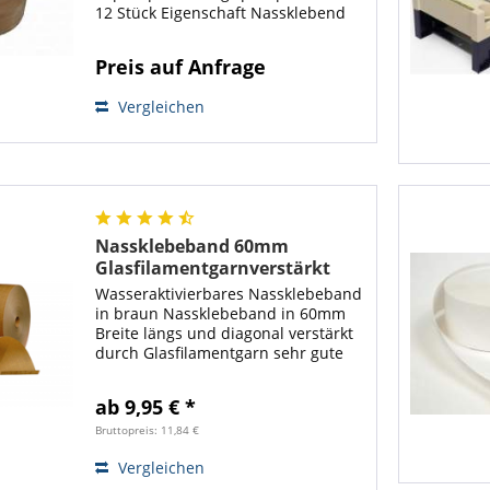
12 Stück Eigenschaft Nassklebend
(nur mit vorheriger Befeuchtung)
Nassklebeband ist eine der
Preis auf Anfrage
effektivsten Methoden Kartons und
Kartonagen zu...
Vergleichen
Nassklebeband 60mm
Glasfilamentgarnverstärkt
150m 138g/m² braun OPTIMAL-
Wasseraktivierbares Nassklebeband
L
in braun Nassklebeband in 60mm
Breite längs und diagonal verstärkt
durch Glasfilamentgarn sehr gute
Klebewirkung Grammatur: 138g/m²
Beschichtung durch Pflanzenleim
ab 9,95 € *
Caseinfreier Klebstoff Aufbau: 2...
Bruttopreis: 11,84 €
Vergleichen