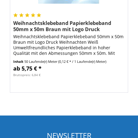
Weihnachtsklebeband Papierklebeband
50mm x 50m Braun mit Logo Druck
Weihnachten Weiß
Weihnachtsklebeband Papierklebeband 50mm x 50m
Braun mit Logo Druck Weihnachten Weiß
Umweltfreundliches Papierklebeband in hoher
Qualität mit den Abmessungen 50mm x 50m. Mit
diesem Klebeband aus Papier schonen Sie die
Inhalt
50 Laufende(r) Meter
(0,12 € * / 1 Laufende(r) Meter)
Umwelt und schicken...
ab 5,75 € *
Bruttopreis: 6,84 €
NEWSLETTER