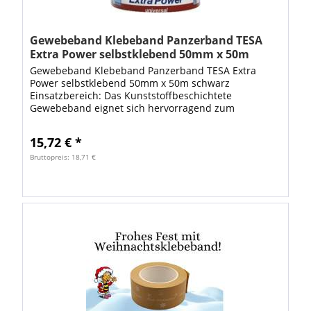
Gewebeband Klebeband Panzerband TESA
Extra Power selbstklebend 50mm x 50m
schwarz
Gewebeband Klebeband Panzerband TESA Extra
Power selbstklebend 50mm x 50m schwarz
Einsatzbereich: Das Kunststoffbeschichtete
Gewebeband eignet sich hervorragend zum
Befestigen, Verschließen oder Verpacken und besitzt
noch viele weitere...
15,72 € *
Bruttopreis: 18,71 €