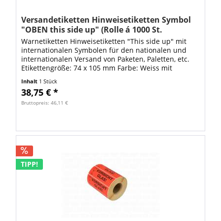
Versandetiketten Hinweisetiketten Symbol
"OBEN this side up" (Rolle á 1000 St.
Etiketten)
Warnetiketten Hinweisetiketten "This side up" mit
internationalen Symbolen für den nationalen und
internationalen Versand von Paketen, Paletten, etc.
Etikettengröße: 74 x 105 mm Farbe: Weiss mit
schwarzem Druck Material:...
Inhalt
1 Stück
38,75 € *
Bruttopreis: 46,11 €
TIPP!