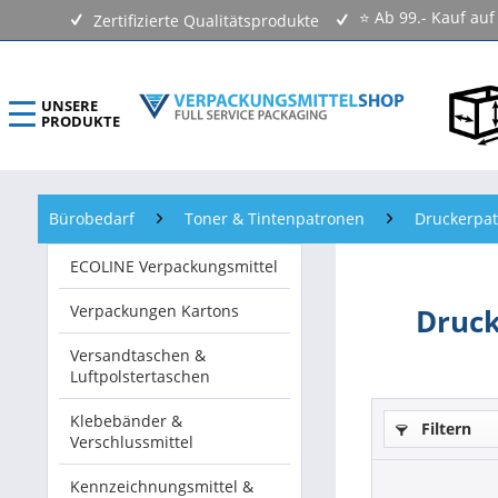
⭐ Ab 99.- Kauf au
Zertifizierte Qualitätsprodukte
UNSERE
PRODUKTE
ECOLINE Verpackungsmittel
Bürobedarf
Toner & Tintenpatronen
Druckerpa
Verpackungen Kartons
ECOLINE Verpackungsmittel
Versandtaschen & Luftpolstertaschen
Verpackungen Kartons
Druc
Klebebänder & Verschlussmittel
Versandtaschen &
Luftpolstertaschen
Kennzeichnungsmittel & Etiketten
Klebebänder &
Filtern
Verschlussmittel
Beutel & Folien
Kennzeichnungsmittel &
Verpackungsmaterial & Verpackungsmittel