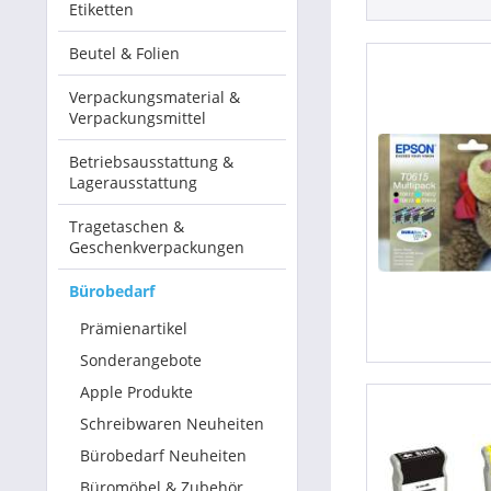
Etiketten
Betriebsausstattung & Lagerausstattung
Beutel & Folien
Tragetaschen & Geschenkverpackungen
Verpackungsmaterial &
Verpackungsmittel
Bürobedarf
Betriebsausstattung &
Lagerausstattung
SALE %
Tragetaschen &
Geschenkverpackungen
Bürobedarf
Prämienartikel
Sonderangebote
Apple Produkte
Schreibwaren Neuheiten
Bürobedarf Neuheiten
Büromöbel & Zubehör