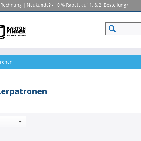
f Rechnung | Neukunde? - 10 % Rabatt auf 1. & 2. Bestellung⭐
tronen
kerpatronen