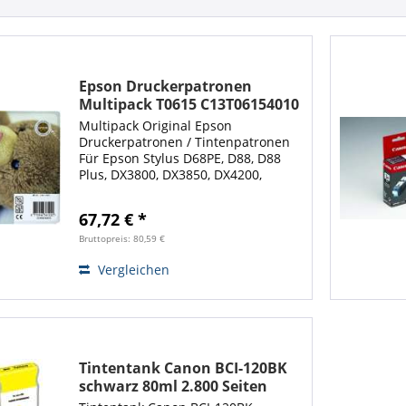
Epson Druckerpatronen
Multipack T0615 C13T06154010
4er Pack
Multipack Original Epson
Druckerpatronen / Tintenpatronen
Für Epson Stylus D68PE, D88, D88
Plus, DX3800, DX3850, DX4200,
DX4800, DX4850. Enthält jeweils 1
Tintenpatrone in den Farben cyan,
67,72 € *
magenta, gelb, schwarz. T0611,
T0612, T0613,...
Bruttopreis: 80,59 €
Vergleichen
Tintentank Canon BCI-120BK
schwarz 80ml 2.800 Seiten