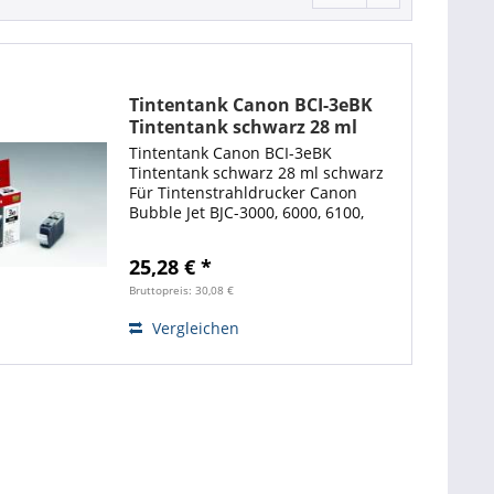
Tintentank Canon BCI-3eBK
Tintentank schwarz 28 ml
Tintentank Canon BCI-3eBK
Tintentank schwarz 28 ml schwarz
Für Tintenstrahldrucker Canon
Bubble Jet BJC-3000, 6000, 6100,
6200, 6200S, 6500, Bubble Jet S400,
400X, 450, 4500, 500, 520, 530D, S
25,28 € *
600, S 630, S 6300, S 750, Bubble Jet I
550,...
Bruttopreis: 30,08 €
Vergleichen