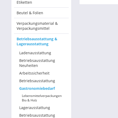
Etiketten
Betriebsausstattung & Lagerausstattung
Beutel & Folien
Tragetaschen & Geschenkverpackungen
Verpackungsmaterial &
Verpackungsmittel
Bürobedarf
Betriebsausstattung &
Lagerausstattung
SALE %
Ladenausstattung
Betriebsausstattung
Neuheiten
Arbeitssicherheit
Betriebsausstattung
Gastronomiebedarf
Lebensmittelverpackungen
Bio & Holz
Lagerausstattung
Betriebsausstattung