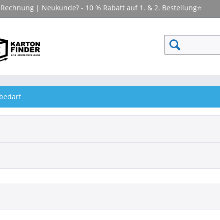
f Rechnung | Neukunde? - 10 % Rabatt auf 1. & 2. Bestellung⭐
bedarf