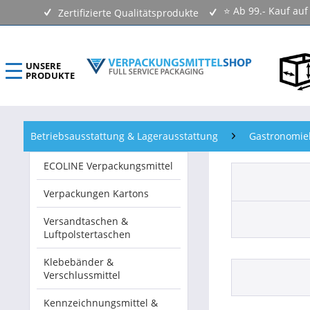
⭐ Ab 99.- Kauf au
Zertifizierte Qualitätsprodukte
UNSERE
PRODUKTE
ECOLINE Verpackungsmittel
Betriebsausstattung & Lagerausstattung
Gastronomie
Verpackungen Kartons
ECOLINE Verpackungsmittel
Versandtaschen & Luftpolstertaschen
Verpackungen Kartons
Klebebänder & Verschlussmittel
Versandtaschen &
Luftpolstertaschen
Kennzeichnungsmittel & Etiketten
Klebebänder &
Verschlussmittel
Beutel & Folien
Kennzeichnungsmittel &
Verpackungsmaterial & Verpackungsmittel