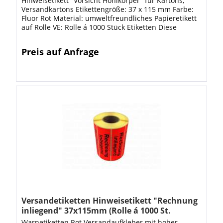
Hinweisetikett "Vorsicht Hohlkörper" für Kartons,
Versandkartons Etikettengröße: 37 x 115 mm Farbe:
Fluor Rot Material: umweltfreundliches Papieretikett
auf Rolle VE: Rolle á 1000 Stück Etiketten Diese
Warnetiketten werden in Deutschland...
Preis auf Anfrage
Versandetiketten Hinweisetikett "Rechnung
inliegend" 37x115mm (Rolle á 1000 St.
Etiketten)
Warnetiketten Rot Versandaufkleber mit hoher