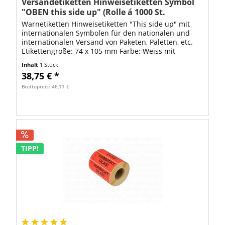
Versandetiketten Hinweisetiketten Symbol
"OBEN this side up" (Rolle á 1000 St.
Etiketten)
Warnetiketten Hinweisetiketten "This side up" mit
internationalen Symbolen für den nationalen und
internationalen Versand von Paketen, Paletten, etc.
Etikettengröße: 74 x 105 mm Farbe: Weiss mit
schwarzem Druck Material:...
Inhalt
1 Stück
38,75 € *
Bruttopreis: 46,11 €
TIPP!