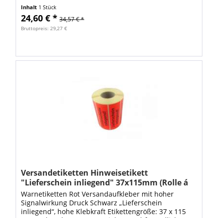
umweltfreundliches Papieretikett auf Rolle VE: Rolle á
Inhalt
1 Stück
1000 Stück...
24,60 € *
34,57 € *
Bruttopreis: 29,27 €
Versandetiketten Hinweisetikett
"Lieferschein inliegend" 37x115mm (Rolle á
1000 Stk. Etiketten)
Warnetiketten Rot Versandaufkleber mit hoher
Signalwirkung Druck Schwarz „Lieferschein
inliegend“, hohe Klebkraft Etikettengröße: 37 x 115