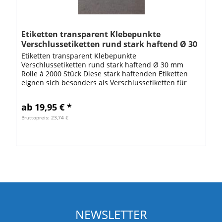
Etiketten transparent Klebepunkte
Verschlussetiketten rund stark haftend Ø 30
mm Rolle á 2000 Stück
Etiketten transparent Klebepunkte
Verschlussetiketten rund stark haftend Ø 30 mm
Rolle á 2000 Stück Diese stark haftenden Etiketten
eignen sich besonders als Verschlussetiketten für
diverse Umverpackungen z.B. für CD-Hüllen, DVD-
Hüllen...
ab 19,95 € *
Bruttopreis: 23,74 €
NEWSLETTER