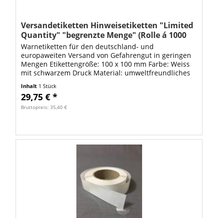
Versandetiketten Hinweisetiketten "Limited
Quantity" "begrenzte Menge" (Rolle á 1000
St. Etiketten)
Warnetiketten für den deutschland- und
europaweiten Versand von Gefahrengut in geringen
Mengen Etikettengröße: 100 x 100 mm Farbe: Weiss
mit schwarzem Druck Material: umweltfreundliches
Papieretikett auf Rolle VE: Rolle á 1000 Stück...
Inhalt
1 Stück
29,75 € *
Bruttopreis: 35,40 €