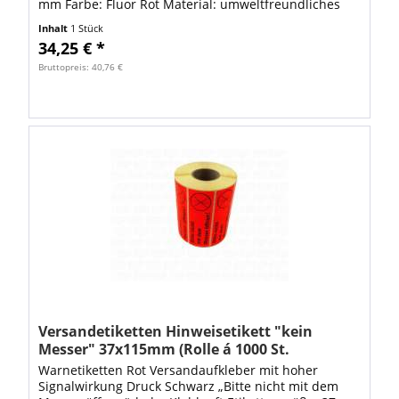
mm Farbe: Fluor Rot Material: umweltfreundliches
Papieretikett auf Rolle VE: Rolle á 1000 Stück...
Inhalt
1 Stück
34,25 € *
Bruttopreis: 40,76 €
Versandetiketten Hinweisetikett "kein
Messer" 37x115mm (Rolle á 1000 St.
Etiketten)
Warnetiketten Rot Versandaufkleber mit hoher
Signalwirkung Druck Schwarz „Bitte nicht mit dem