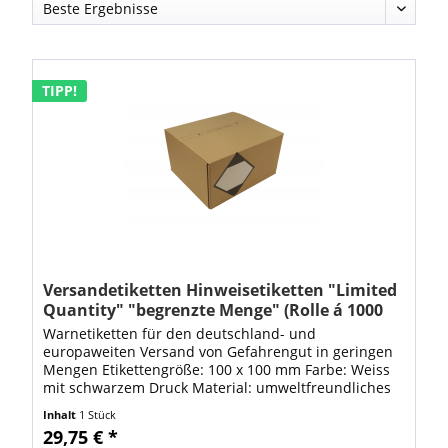
TIPP!
Versandetiketten Hinweisetiketten "Limited
Quantity" "begrenzte Menge" (Rolle á 1000
St. Etiketten)
Warnetiketten für den deutschland- und
europaweiten Versand von Gefahrengut in geringen
Mengen Etikettengröße: 100 x 100 mm Farbe: Weiss
mit schwarzem Druck Material: umweltfreundliches
Papieretikett auf Rolle VE: Rolle á 1000 Stück...
Inhalt
1 Stück
29,75 € *