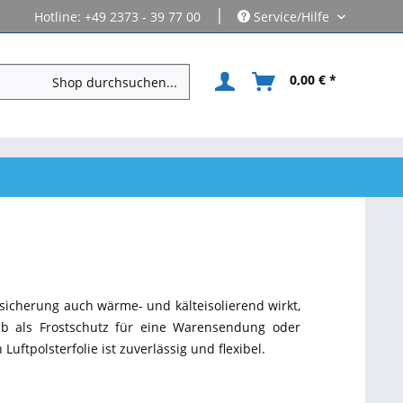
|
Hotline: +49 2373 - 39 77 00
Service/Hilfe
0,00 € *
ßsicherung auch wärme- und kälteisolierend wirkt,
b als Frostschutz für eine Warensendung oder
uftpolsterfolie ist zuverlässig und flexibel.