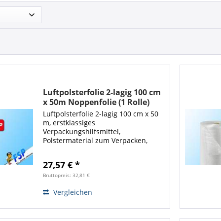
Luftpolsterfolie 2-lagig 100 cm
x 50m Noppenfolie (1 Rolle)
Luftpolsterfolie 2-lagig 100 cm x 50
m, erstklassiges
Verpackungshilfsmittel,
Polstermaterial zum Verpacken,
Versenden und Schützen
empfindlicher Gegenstände. Gute
27,57 € *
Polsterwirkung für sicheren Schutz
Ihrer Verpackungen. Die...
Bruttopreis: 32,81 €
Vergleichen