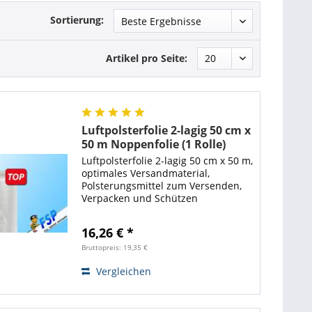
Sortierung:
Artikel pro Seite:
Luftpolsterfolie 2-lagig 50 cm x
50 m Noppenfolie (1 Rolle)
Luftpolsterfolie 2-lagig 50 cm x 50 m,
optimales Versandmaterial,
Polsterungsmittel zum Versenden,
Verpacken und Schützen
empfindlicher Gegenstände. Gute
Polsterwirkung für sicheren Schutz
16,26 € *
Ihrer Verpackungen. Die
Luftpolsterfolie hat...
Bruttopreis: 19,35 €
Vergleichen