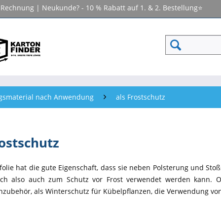
f Rechnung | Neukunde? - 10 % Rabatt auf 1. & 2. Bestellung⭐
gsmaterial nach Anwendung
als Frostschutz
rostschutz
rfolie hat die gute Eigenschaft, dass sie neben Polsterung und Sto
ch also auch zum Schutz vor Frost verwendet werden kann. O
nzubehör, als Winterschutz für Kübelpflanzen, die Verwendung von L