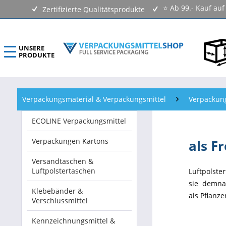
⭐ Ab 99.- Kauf au
Zertifizierte Qualitätsprodukte
UNSERE
PRODUKTE
ECOLINE Verpackungsmittel
Verpackungsmaterial & Verpackungsmittel
Verpackun
Verpackungen Kartons
ECOLINE Verpackungsmittel
Versandtaschen & Luftpolstertaschen
Verpackungen Kartons
als F
Klebebänder & Verschlussmittel
Versandtaschen &
Luftpolstertaschen
Luftpolste
Kennzeichnungsmittel & Etiketten
sie demna
Klebebänder &
als Pflanze
Verschlussmittel
Beutel & Folien
Kennzeichnungsmittel &
Verpackungsmaterial & Verpackungsmittel