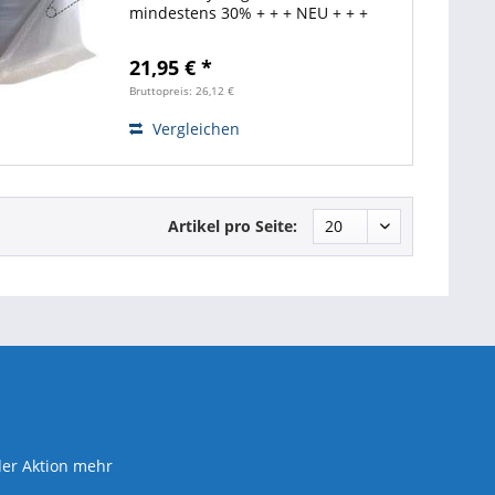
mindestens 30% + + + NEU + + +
Qualitäts-Luftpolsterfolie fürs
Polstern und Schützen beim
21,95 € *
Versand von Paketen. Zuverlässige
Polsterung durch...
Bruttopreis: 26,12 €
Vergleichen
Artikel pro Seite:
der Aktion mehr