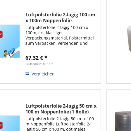
Luftpolsterfolie 2-lagig 100 cm
x 100m Noppenfolie
Luftpolsterfolie 2-lagig 100 cm x
100m, erstklassiges
Verpackungsmaterial, Polstermittel
zum Verpacken, Versenden und
Schützen empfindlicher
Gegenstände. Gute Polsterwirkung
67,32 € *
für sicheren Schutz Ihrer
Verpackungen. Die Luftpolsterfolie...
Bruttopreis: 80,11 €
Vergleichen
Luftpolsterfolie 2-lagig 50 cm x
100 m Noppenfolie (1 Rolle)
Luftpolsterfolie 2-lagig 50 cm x 100
m Noppenfolie Luftpolsterfolie 2-
lagig 50 cm x 100 m, optimales