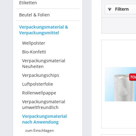
Etiketten
Filtern
Betriebsausstattung & Lagerausstattung
Beutel & Folien
Tragetaschen & Geschenkverpackungen
Verpackungsmaterial &
Verpackungsmittel
Bürobedarf
Wellpolster
Bio-Konfetti
SALE %
Verpackungsmaterial
Neuheiten
Verpackungschips
Luftpolsterfolie
Rollenwellpappe
Verpackungsmaterial
umweltfreundlich
Verpackungsmaterial
nach Anwendung
zum Einschlagen