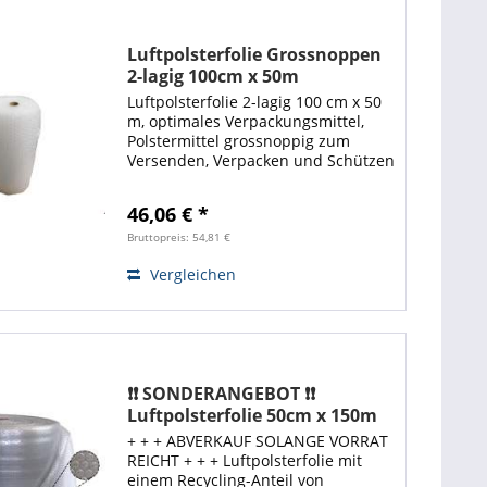
Luftpolsterfolie Grossnoppen
2-lagig 100cm x 50m
Noppenfolie
Luftpolsterfolie 2-lagig 100 cm x 50
m, optimales Verpackungsmittel,
Polstermittel grossnoppig zum
Versenden, Verpacken und Schützen
sehr empfindlicher Waren. Gute
Polsterwirkung für sicheren Schutz
46,06 € *
Ihrer Verpackungen. Die...
Bruttopreis: 54,81 €
Vergleichen
❗❗ SONDERANGEBOT ❗❗
Luftpolsterfolie 50cm x 150m
*aus min. 30% recyceltem
+ + + ABVERKAUF SOLANGE VORRAT
Material
REICHT + + + Luftpolsterfolie mit
einem Recycling-Anteil von