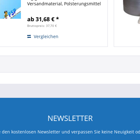
Versandmaterial, Polsterungsmittel
zum Versenden, Verpacken und
Schützen empfindlicher
ab 31,68 € *
Gegenstände. Gute Polsterwirkung
für sicheren...
Bruttopreis: 37,70 €
Vergleichen
NEWSLETTER
 den kostenlosen Newsletter und verpassen Sie keine Neuigkeit o