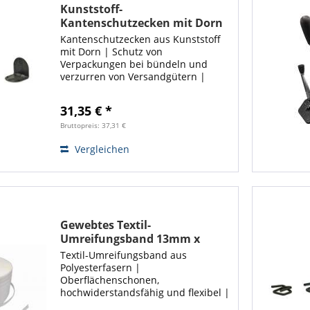
Kunststoff-
Kantenschutzecken mit Dorn
für Umreifungsband (1000
Kantenschutzecken aus Kunststoff
Stück) | Ecoline
mit Dorn | Schutz von
Verpackungen bei bündeln und
verzurren von Versandgütern |
Interesse an einem Spar-Set ❓ ❗ Hier
entlang! ❗
31,35 € *
Bruttopreis: 37,31 €
Vergleichen
Gewebtes Textil-
Umreifungsband 13mm x
1.100m Hohe Kraft! | Ecoline
Textil-Umreifungsband aus
Polyesterfasern |
Oberflächenschonen,
hochwiderstandsfähig und flexibel |
13mm x 1.100 m | Weiß | Für die