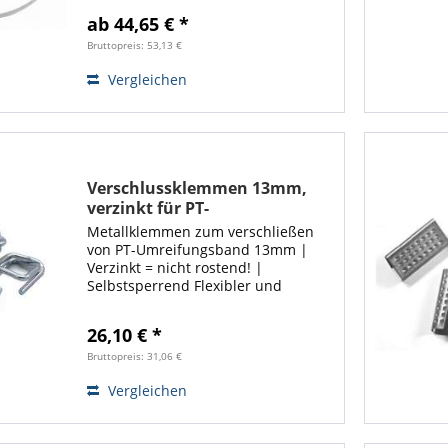
manuelle Verarbeitung | Reißfest
ab 44,65 € *
bis ca. 375kg! Flexibler und stabiler
Abrollwagen gesucht ❓ ❗ Hier...
Bruttopreis: 53,13 €
Vergleichen
Verschlussklemmen 13mm,
verzinkt für PT-
Umreifungsband | Ecoline
Metallklemmen zum verschließen
von PT-Umreifungsband 13mm |
Verzinkt = nicht rostend! |
Selbstsperrend Flexibler und
stabiler Abrollwagen gesucht ❓ ❗
Hier entlang! ❗
26,10 € *
Bruttopreis: 31,06 €
Vergleichen