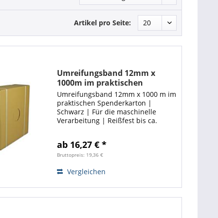
Artikel pro Seite:
Umreifungsband 12mm x
1000m im praktischen
Spenderkarton | Ecoline
Umreifungsband 12mm x 1000 m im
praktischen Spenderkarton |
Schwarz | Für die maschinelle
Verarbeitung | Reißfest bis ca.
120kg Flexibler und stabiler
Abrollwagen gesucht ❓ ❗ Hier
ab 16,27 € *
entlang! ❗
Bruttopreis: 19,36 €
Vergleichen