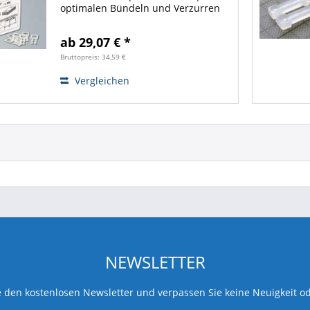
optimalen Bündeln und Verzurren
von schweren und sperrigen Gütern
| Optimal für LKW-Fahrer für
ab 29,07 € *
unterwegs! Zubehör benötigt ❓ ❗
Hier entlang! ❗
Bruttopreis: 34,59 €
Vergleichen
NEWSLETTER
 den kostenlosen Newsletter und verpassen Sie keine Neuigkeit o