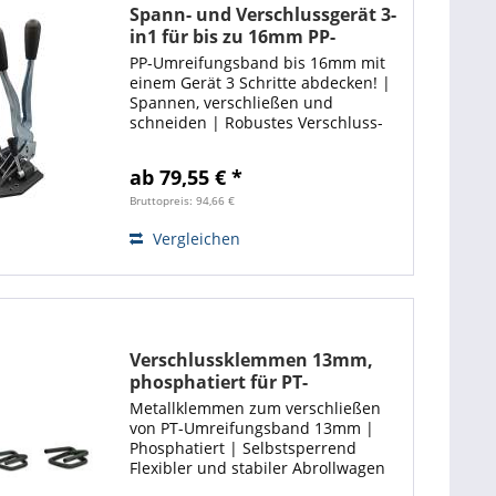
Spann- und Verschlussgerät 3-
in1 für bis zu 16mm PP-
Umreifungsband! Ecoline
PP-Umreifungsband bis 16mm mit
einem Gerät 3 Schritte abdecken! |
Spannen, verschließen und
schneiden | Robustes Verschluss-
und Spanngerät aus Metall!
Flexibler und stabiler Abrollwagen
ab 79,55 € *
gesucht ❓ ❗ Hier entlang! ❗
Bruttopreis: 94,66 €
Vergleichen
Verschlussklemmen 13mm,
phosphatiert für PT-
Umreifungsband | Ecoline
Metallklemmen zum verschließen
von PT-Umreifungsband 13mm |
Phosphatiert | Selbstsperrend
Flexibler und stabiler Abrollwagen
gesucht ❓ ❗ Hier entlang! ❗