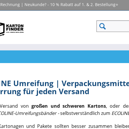
f Rechnung | Neukunde? - 10 % Rabatt auf 1. & 2. Bestellung⭐
NE Umreifung | Verpackungsmittel
rrung für jeden Versand
 Versand von
großen und schweren Kartons
, oder d
COLINE-Umreifungsbänder -
selbstverständlich zum
ECOLINE
artonagen und Pakete sollten besser zusammen bleiben