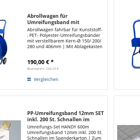
Abrollwagen für
Umreifungsband mit
verstellbarem Kern-Ø 150-
Abrollwagen fahrbar für Kunststoff-
406mm | Ecoline
, PET- Polyester-Umreifungsbänder
mit verstellbarem Kern-Ø 150/ 200/
280 und 406mm | Mit Ablagekasten
und Ablaufbremse
Verschlusshülsen gesucht ❓ ❗ Hier
190,00 € *
entlang! ❗
Bruttopreis: 226,10 €
Vergleichen
PP-Umreifungsband 12mm SET
inkl. 200 St. Schnallen im
Spenderkarton | Ecoline
Umreifungs-Set HANDY 600m
Umreifungsband 12mm inkl. 200 St.
Schnallen im Spenderkarton | Zum