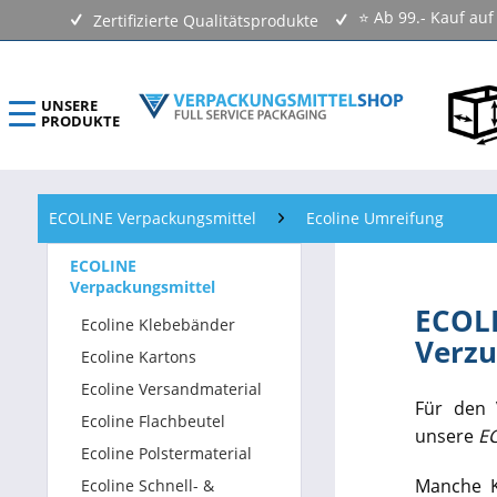
⭐ Ab 99.- Kauf au
Zertifizierte Qualitätsprodukte
UNSERE
PRODUKTE
ECOLINE Verpackungsmittel
ECOLINE Verpackungsmittel
Ecoline Umreifung
Verpackungen Kartons
ECOLINE
Verpackungsmittel
Versandtaschen & Luftpolstertaschen
ECOLI
Ecoline Klebebänder
Verzu
Klebebänder & Verschlussmittel
Ecoline Kartons
Ecoline Versandmaterial
Kennzeichnungsmittel & Etiketten
Für den
Ecoline Flachbeutel
unsere
E
Beutel & Folien
Ecoline Polstermaterial
Manche K
Ecoline Schnell- &
Verpackungsmaterial & Verpackungsmittel