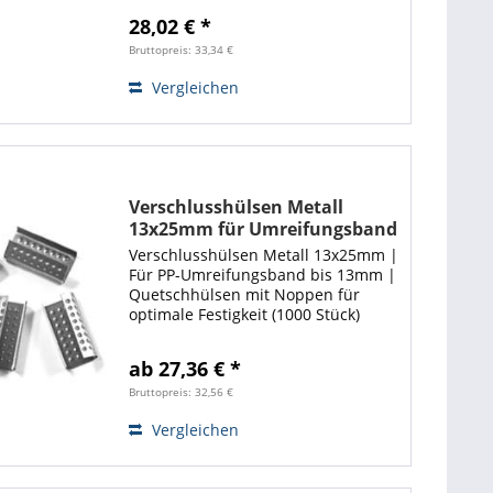
28,02 € *
Bruttopreis: 33,34 €
Vergleichen
Verschlusshülsen Metall
13x25mm für Umreifungsband
bis 13 mm Quetschhülse (1000
Verschlusshülsen Metall 13x25mm |
Stück) | Ecoline
Für PP-Umreifungsband bis 13mm |
Quetschhülsen mit Noppen für
optimale Festigkeit (1000 Stück)
Flexibler und stabiler Abrollwagen
gesucht ❓ ❗ Hier entlang! ❗
ab 27,36 € *
Bruttopreis: 32,56 €
Vergleichen