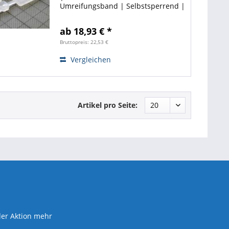
Umreifungsband | Selbstsperrend |
Einfache Handhabung! Interesse an
einem Spar-Set ❓ ❗ Hier entlang! ❗
ab 18,93 € *
Bruttopreis: 22,53 €
Vergleichen
Artikel pro Seite:
der Aktion mehr