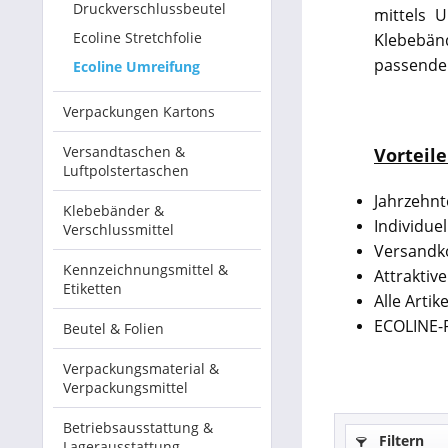
Druckverschlussbeutel
mittels 
Ecoline Stretchfolie
Klebebän
Betriebsausstattung & Lagerausstattung
passend
Ecoline Umreifung
Tragetaschen & Geschenkverpackungen
Verpackungen Kartons
Bürobedarf
Versandtaschen &
Vorteil
Luftpolstertaschen
SALE %
Jahrzehnt
Klebebänder &
Individue
Verschlussmittel
Versandko
Kennzeichnungsmittel &
Attraktive
Etiketten
Alle Artik
ECOLINE-P
Beutel & Folien
Verpackungsmaterial &
Verpackungsmittel
Betriebsausstattung &
Filtern
Lagerausstattung