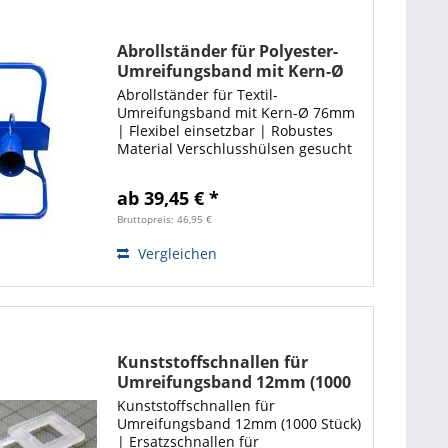
Abrollständer für Polyester-
Umreifungsband mit Kern-Ø
76mm | Ecoline
Abrollständer für Textil-
Umreifungsband mit Kern-Ø 76mm
| Flexibel einsetzbar | Robustes
Material Verschlusshülsen gesucht
❓ ❗ Hier entlang! ❗
ab 39,45 € *
Bruttopreis: 46,95 €
Vergleichen
Kunststoffschnallen für
Umreifungsband 12mm (1000
Stück) | Ecoline
Kunststoffschnallen für
Umreifungsband 12mm (1000 Stück)
| Ersatzschnallen für