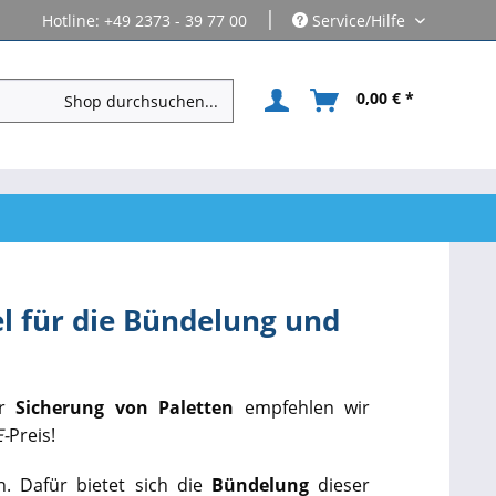
|
Hotline: +49 2373 - 39 77 00
Service/Hilfe
0,00 € *
 für die Bündelung und
er
Sicherung von Paletten
empfehlen wir
-
Preis!
. Dafür bietet sich die
Bündelung
dieser