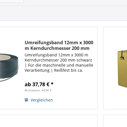
Umreifungsband 12mm x 3000
m Kerndurchmesser 200 mm
schwarz | Ecoline
Umreifungsband 12mm x 3000 m
Kerndurchmesser 200 mm schwarz
| Für die maschinelle und manuelle
Verarbeitung | Reißfest bis ca.
135kg Flexibler und stabiler
Abrollwagen gesucht ❓ ❗ Hier
ab 37,78 € *
entlang! ❗
Bruttopreis: 44,96 €
Vergleichen