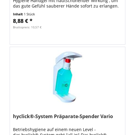
Hygiene Handgel mit hautschonender Wirkung , um
das gute Gefühl sauberer Hände sofort zu erlangen.
Einfacher Klickverschluss (mit nur einer...
Inhalt
1 Stück
8,88 € *
Bruttopreis: 10,57 €
hyclick®-System Präparate-Spender Vario
Betriebshygiene auf einem neuen Level -
das hyclick®-System geht "all in" Das hyclick®-