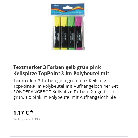
Textmarker 3 Farben gelb grün pink
Keilspitze TopPoint® im Polybeutel mit
Aufhängeloch 4er Set SONDE
Textmarker 3 Farben gelb grün pink Keilspitze
TopPoint® im Polybeutel mit Aufhängeloch 4er Set
SONDERANGEBOT Keilspitze Farben: 2 x gelb, 1 x
grün, 1 x pink im Polybeutel mit Aufhängeloch Sie
kaufen 1x 4er Set Textmarker
1,17 € *
Bruttopreis: 1,39 €