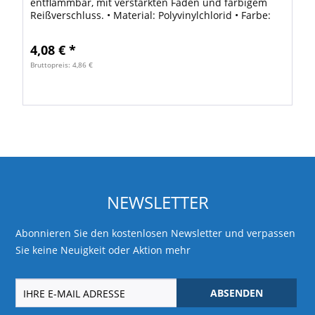
entflammbar, mit verstärkten Fäden und farbigem
Reißverschluss. • Material: Polyvinylchlorid • Farbe:
farblos / schwarz • Transparenz: transparent
4,08 € *
Bruttopreis: 4,86 €
NEWSLETTER
Abonnieren Sie den kostenlosen Newsletter und verpassen
Sie keine Neuigkeit oder Aktion mehr
ABSENDEN