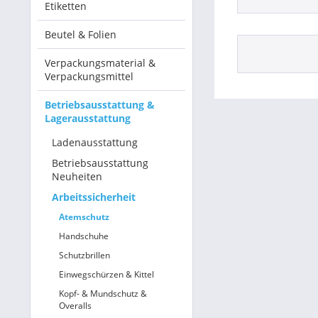
Etiketten
Betriebsausstattung & Lagerausstattung
Beutel & Folien
Tragetaschen & Geschenkverpackungen
Verpackungsmaterial &
Verpackungsmittel
Bürobedarf
Betriebsausstattung &
Lagerausstattung
SALE %
Ladenausstattung
Betriebsausstattung
Neuheiten
Arbeitssicherheit
Atemschutz
Handschuhe
Schutzbrillen
Einwegschürzen & Kittel
Kopf- & Mundschutz &
Overalls