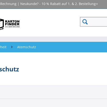
f Rechnung | Neukunde? - 10 % Rabatt auf 1. & 2. Bestellung⭐
heit
Atemschutz
schutz