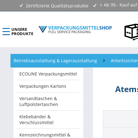
⭐ Ab 99.- Kauf au
Zertifizierte Qualitätsprodukte
UNSERE
PRODUKTE
ECOLINE Verpackungsmittel
Betriebsausstattung & Lagerausstattung
Arbeitssicher
Verpackungen Kartons
ECOLINE Verpackungsmittel
Versandtaschen & Luftpolstertaschen
Verpackungen Kartons
Atem
Klebebänder & Verschlussmittel
Versandtaschen &
Luftpolstertaschen
Kennzeichnungsmittel & Etiketten
Klebebänder &
Verschlussmittel
Beutel & Folien
Kennzeichnungsmittel &
Verpackungsmaterial & Verpackungsmittel