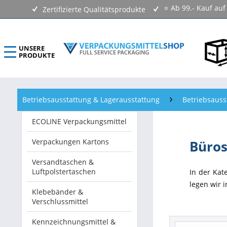
⭐ Ab 99.- Kauf au
Zertifizierte Qualitätsprodukte
UNSERE
PRODUKTE
ECOLINE Verpackungsmittel
Betriebsausstattung & Lagerausstattung
Betriebsauss
Verpackungen Kartons
ECOLINE Verpackungsmittel
Versandtaschen & Luftpolstertaschen
Verpackungen Kartons
Büros
Klebebänder & Verschlussmittel
Versandtaschen &
Luftpolstertaschen
In der Kat
Kennzeichnungsmittel & Etiketten
legen wir 
Klebebänder &
Verschlussmittel
Beutel & Folien
Kennzeichnungsmittel &
Verpackungsmaterial & Verpackungsmittel