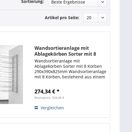
Sortierung:
Artikel pro Seite:
Wandsortieranlage mit
Ablagekörben Sorter mit 8
Körben 290x390x825mm
Wandsortieranlage mit
lichtgrau
Ablagekörben Sorter mit 8 Körben
290x390x825mm Wandsortieranlage
mit 8 Körben, bestehend aus einem
Sonderwandrahmen und
feststellbaren Sortierkörben 2361
274,34 € *
(nur in lichtgrau), Die Lieferung
erfolgt einschließlich...
Bruttopreis: 326,46 €
Vergleichen