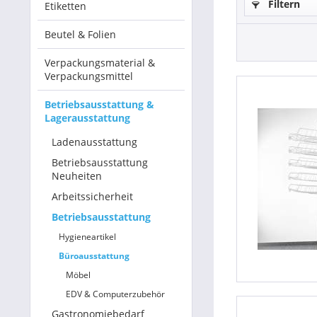
Filtern
Etiketten
Betriebsausstattung & Lagerausstattung
Beutel & Folien
Tragetaschen & Geschenkverpackungen
Verpackungsmaterial &
Verpackungsmittel
Bürobedarf
Betriebsausstattung &
Lagerausstattung
SALE %
Ladenausstattung
Betriebsausstattung
Neuheiten
Arbeitssicherheit
Betriebsausstattung
Hygieneartikel
Büroausstattung
Möbel
EDV & Computerzubehör
Gastronomiebedarf