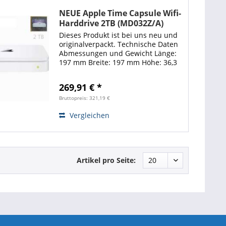
NEUE Apple Time Capsule Wifi-
Harddrive 2TB (MD032Z/A)
Dieses Produkt ist bei uns neu und
originalverpackt. Technische Daten
Abmessungen und Gewicht Länge:
197 mm Breite: 197 mm Höhe: 36,3
mm Gewicht: 1587 g 1 Sicherheit Wi-
Fi Protected Access™ (WPA/WPA2) 2
269,91 € *
Funksicherheit (WEP) für 40-Bit-...
Bruttopreis: 321,19 €
Vergleichen
Artikel pro Seite: