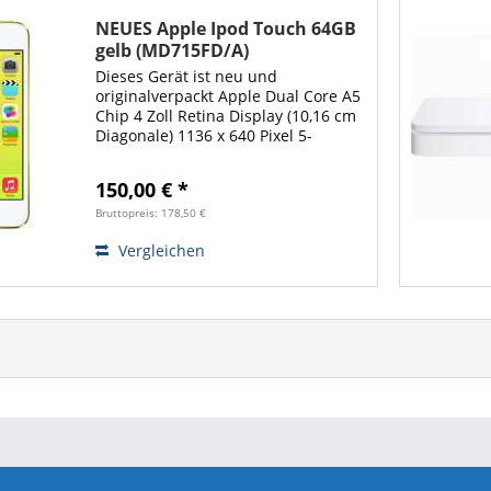
NEUES Apple Ipod Touch 64GB
gelb (MD715FD/A)
Dieses Gerät ist neu und
originalverpackt Apple Dual Core A5
Chip 4 Zoll Retina Display (10,16 cm
Diagonale) 1136 x 640 Pixel 5-
Megapixel iSight Kamera mit 1080p
HD Videoaufnahme iOS 8 (eventuell
150,00 € *
per OTA-Update) Funktionen wie Siri
und...
Bruttopreis: 178,50 €
Vergleichen