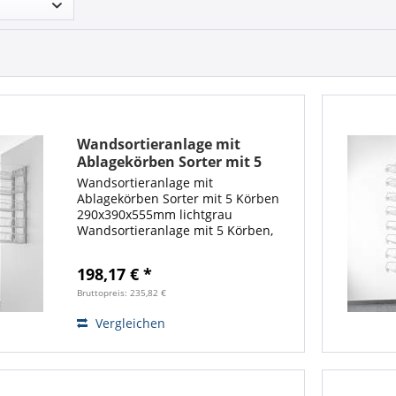
Wandsortieranlage mit
Ablagekörben Sorter mit 5
Körben 290x390x555mm
Wandsortieranlage mit
lichtgrau
Ablagekörben Sorter mit 5 Körben
290x390x555mm lichtgrau
Wandsortieranlage mit 5 Körben,
bestehend aus einem
Sonderwandrahmen und
198,17 € *
feststellbaren Sortierkörben 2361
(nur in lichtgrau), Die Lieferung
Bruttopreis: 235,82 €
erfolgt...
Vergleichen