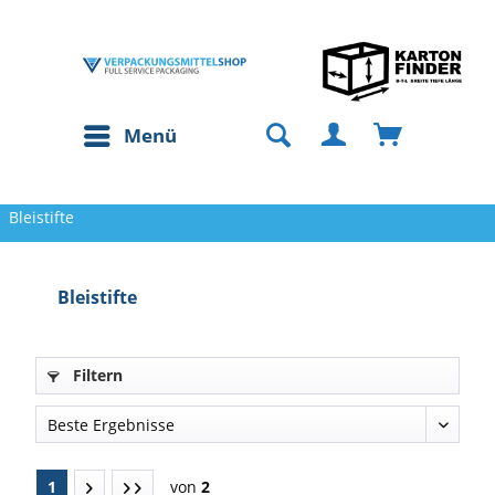
Menü
Bleistifte
Bleistifte
Filtern
1
von
2