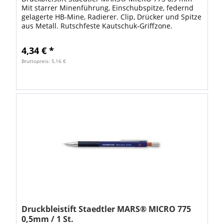
Mit starrer Minenführung, Einschubspitze, federnd
gelagerte HB-Mine, Radierer. Clip, Drücker und Spitze
aus Metall. Rutschfeste Kautschuk-Griffzone.
Schaftfarbe: blau mit ISO-Farbcode VE: 1...
4,34 € *
Bruttopreis: 5,16 €
Druckbleistift Staedtler MARS® MICRO 775
0,5mm / 1 St.