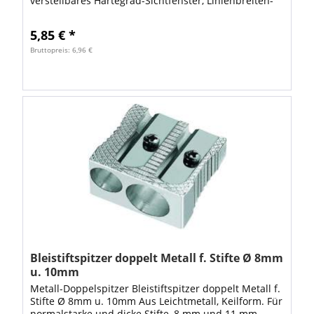
verstellbares Härtegrad-Sichtfenster, Linienbreiten-
Farbcode, Radierer und Metallclip, mit HB-Minen
Schaftfarbe:...
5,85 € *
Bruttopreis: 6,96 €
Bleistiftspitzer doppelt Metall f. Stifte Ø 8mm
u. 10mm
Metall-Doppelspitzer Bleistiftspitzer doppelt Metall f.
Stifte Ø 8mm u. 10mm Aus Leichtmetall, Keilform. Für
normalstarke und dicke Stifte, 8 mm und 11 mm