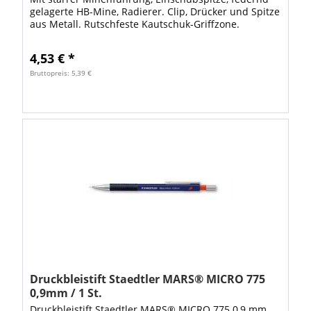
gelagerte HB-Mine, Radierer. Clip, Drücker und Spitze
aus Metall. Rutschfeste Kautschuk-Griffzone.
Schaftfarbe: blau mit ISO-Farbcode VE: 1...
4,53 € *
Bruttopreis: 5,39 €
Druckbleistift Staedtler MARS® MICRO 775
0,9mm / 1 St.
Druckbleistift Staedtler MARS® MICRO 775 0,9 mm