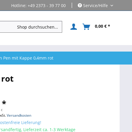
|
Hotline: +49 2373 - 39 77 00
Service/Hilfe
0,00 € *
ign Pen mit Kappe 0,4mm rot
 rot
 *
 €
wSt.
Versandkosten
stenfreie Lieferung!
sandfertig, Lieferzeit ca. 1-3 Werktage