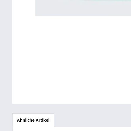
Betriebsausstattung & Lagerausstattung
Tragetaschen & Geschenkverpackungen
Bürobedarf
SALE %
Ähnliche Artikel