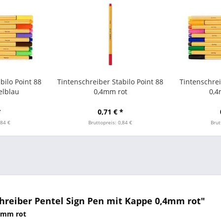
bilo Point 88
Tintenschreiber Stabilo Point 88
Tintenschrei
lblau
0,4mm rot
0,4
*
0,71 € *
,84 €
Bruttopreis: 0,84 €
Brut
hreiber Pentel Sign Pen mit Kappe 0,4mm rot"
,4mm rot