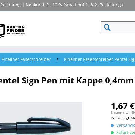
f Rechnung | Neukunde? - 10 % Rabatt auf 1. & 2. Bestellung⭐
Fineliner Faserschreiber
Fineliner Faserschreiber Pentel S
Pentel Sign Pen mit Kappe 0,4mm
1,67 €
Bruttopreis: 1,99
Preise zzgl. M
Versandko
Sofort ver