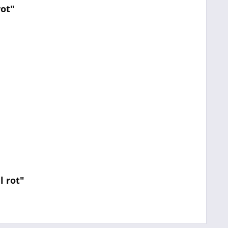
rot"
l rot"