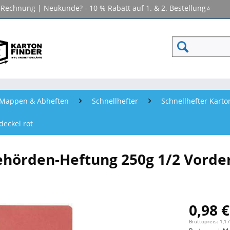
f Rechnung | Neukunde? - 10 % Rabatt auf 1. & 2. Bestellung⭐
- Mappen & Abheften
Schnellhefter
Schnellhefter Karto
deckel rot
ehörden-Heftung 250g 1/2 Vorde
0,98 €
Bruttopreis: 1,17