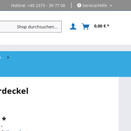
|
Hotline: +49 2373 - 39 77 00
Service/Hilfe
0,00 € *
n
rdeckel
 *
 €