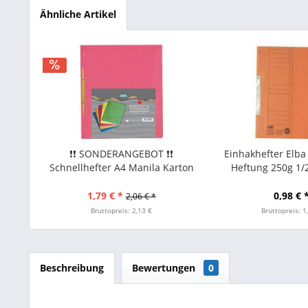
Ähnliche Artikel
❗❗ SONDERANGEBOT ❗❗
Einhakhefter Elba
Schnellhefter A4 Manila Karton
Heftung 250g 1/
RC 250g/m² farbig sortiert
orange
Toppoint 5erPack
1,79 € *
0,98 € 
2,06 € *
Bruttopreis: 2,13 €
Bruttopreis: 1
Beschreibung
Bewertungen
0