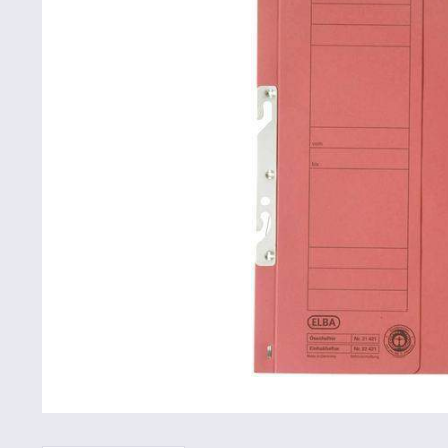
Betriebsausstattung & Lagerausstattung
Tragetaschen & Geschenkverpackungen
Bürobedarf
SALE %