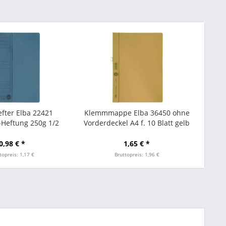
fter Elba 22421
Klemmmappe Elba 36450 ohne
Heftung 250g 1/2
Vorderdeckel A4 f. 10 Blatt gelb
rdeckel blau
0,98 € *
1,65 € *
topreis: 1,17 €
Bruttopreis: 1,96 €