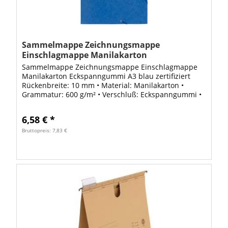
Sammelmappe Zeichnungsmappe
Einschlagmappe Manilakarton
Eckspanngummi A3 blau
Sammelmappe Zeichnungsmappe Einschlagmappe
Manilakarton Eckspanngummi A3 blau zertifiziert
Rückenbreite: 10 mm • Material: Manilakarton •
Grammatur: 600 g/m² • Verschluß: Eckspanngummi •
Klappen: 3 Klappen • Format: A3 • B x H: 32 x 44...
6,58 € *
Bruttopreis: 7,83 €