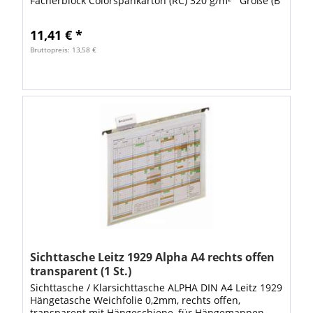
Fächerblock Colorspankarton (RC) 320 g/m²´ Größe (B
x H): 24,5 x 32 cm. Colorspankarton Farbe:...
11,41 € *
Bruttopreis: 13,58 €
Sichttasche Leitz 1929 Alpha A4 rechts offen
transparent (1 St.)
Sichttasche / Klarsichttasche ALPHA DIN A4 Leitz 1929
Hängetasche Weichfolie 0,2mm, rechts offen,
transparent mit Hängeschiene, für Hängemappen