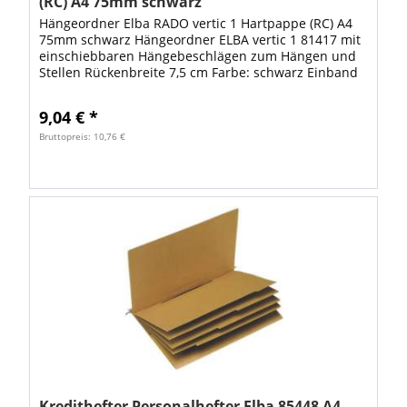
(RC) A4 75mm schwarz
Hängeordner Elba RADO vertic 1 Hartpappe (RC) A4
75mm schwarz Hängeordner ELBA vertic 1 81417 mit
einschiebbaren Hängebeschlägen zum Hängen und
Stellen Rückenbreite 7,5 cm Farbe: schwarz Einband
aus Hartpappe (RC). Aufgeklebtes...
9,04 € *
Bruttopreis: 10,76 €
Kredithefter Personalhefter Elba 85448 A4