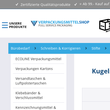
⭐ Ab 99.- Kauf au
Zertifizierte Qualitätsprodukte
UNSERE
PRODUKTE
ECOLINE Verpackungsmittel
Bürobedarf
Schreiben & Korrigieren
Stifte
Verpackungen Kartons
ECOLINE Verpackungsmittel
Versandtaschen & Luftpolstertaschen
Verpackungen Kartons
Kugel
Klebebänder & Verschlussmittel
Versandtaschen &
Luftpolstertaschen
Kennzeichnungsmittel & Etiketten
Klebebänder &
Verschlussmittel
Beutel & Folien
Kennzeichnungsmittel &
Verpackungsmaterial & Verpackungsmittel