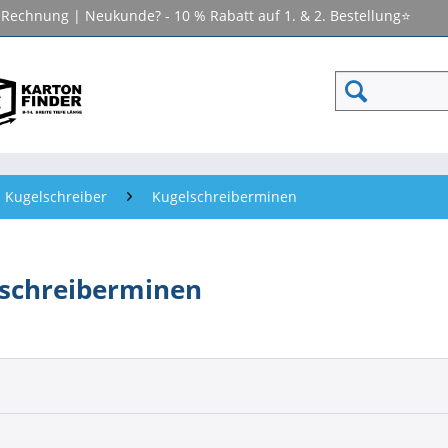
f Rechnung | Neukunde? - 10 % Rabatt auf 1. & 2. Bestellung⭐
Kugelschreiber
Kugelschreiberminen
schreiberminen