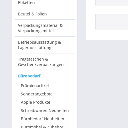
Etiketten
Betriebsausstattung & Lagerausstattung
Beutel & Folien
Tragetaschen & Geschenkverpackungen
Verpackungsmaterial &
Verpackungsmittel
Bürobedarf
Betriebsausstattung &
Lagerausstattung
SALE %
Tragetaschen &
Geschenkverpackungen
Bürobedarf
Prämienartikel
Sonderangebote
Apple Produkte
Schreibwaren Neuheiten
Bürobedarf Neuheiten
Büromöbel & Zubehör