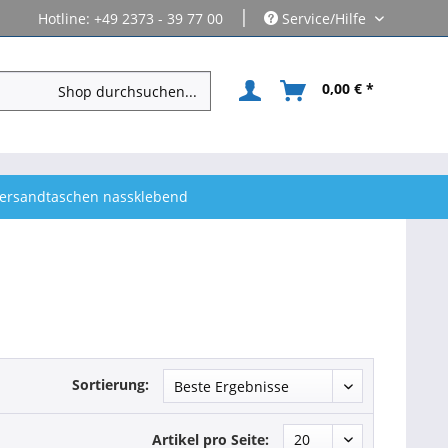
|
Hotline: +49 2373 - 39 77 00
Service/Hilfe
0,00 € *
ersandtaschen nassklebend
Sortierung:
Artikel pro Seite: