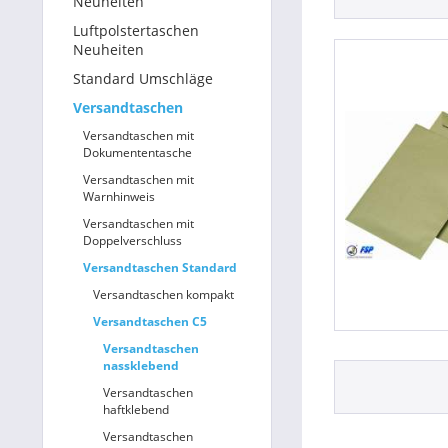
Neuheiten
Luftpolstertaschen
Betriebsausstattung & Lagerausstattung
Neuheiten
Standard Umschläge
Tragetaschen & Geschenkverpackungen
Versandtaschen
Bürobedarf
Versandtaschen mit
Dokumententasche
SALE %
Versandtaschen mit
Warnhinweis
Versandtaschen mit
Doppelverschluss
Versandtaschen Standard
Versandtaschen kompakt
Versandtaschen C5
Versandtaschen
nassklebend
Versandtaschen
haftklebend
Versandtaschen