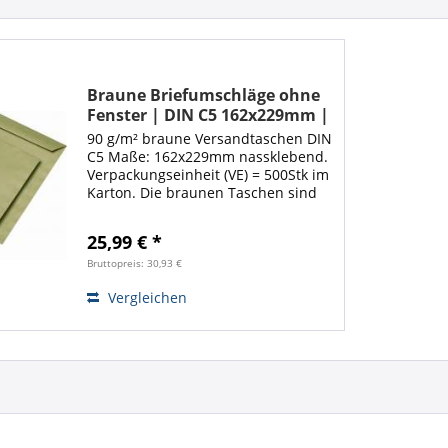
Braune Briefumschläge ohne
Fenster | DIN C5 162x229mm |
Nassklebend | 500 Stück
90 g/m² braune Versandtaschen DIN
C5 Maße: 162x229mm nassklebend.
Verpackungseinheit (VE) = 500Stk im
Karton. Die braunen Taschen sind
ideal zum Versenden von
Schriftstücken sämtlicher Art. Dank
25,99 € *
den hochwertigen Versandtaschen
ist Ihre...
Bruttopreis: 30,93 €
Vergleichen