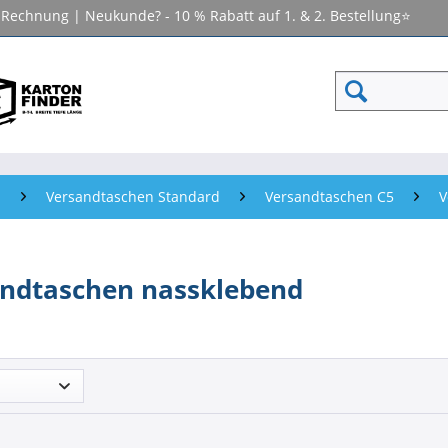
f Rechnung | Neukunde? - 10 % Rabatt auf 1. & 2. Bestellung⭐
n
Versandtaschen Standard
Versandtaschen C5
V
ndtaschen nassklebend