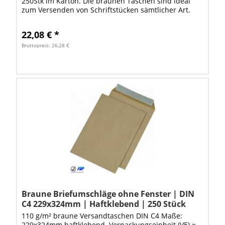
250Stk im Karton. Die braunen Taschen sind ideal
zum Versenden von Schriftstücken sämtlicher Art.
Dank den hochwertigen Versandtaschen ist...
22,08 € *
Bruttopreis: 26,28 €
Braune Briefumschläge ohne Fenster | DIN
C4 229x324mm | Haftklebend | 250 Stück
110 g/m² braune Versandtaschen DIN C4 Maße:
229x324mm haftklebend. Verpackungseinheit (VE) =