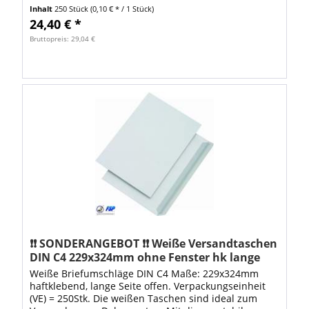
Dank den hochwertigen Versandtaschen ist...
Inhalt
250 Stück
(0,10 € * / 1 Stück)
24,40 € *
Bruttopreis: 29,04 €
❗❗ SONDERANGEBOT ❗❗ Weiße Versandtaschen
DIN C4 229x324mm ohne Fenster hk lange
Seite offen (250 Stü
Weiße Briefumschläge DIN C4 Maße: 229x324mm
haftklebend, lange Seite offen. Verpackungseinheit
(VE) = 250Stk. Die weißen Taschen sind ideal zum