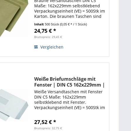
Braune Versandtaschen DIN C5
Maße: 162x229mm selbstklebend
Verpackungseinheit (VE) = 500Stk im
Karton. Die braunen Taschen sind
ideal zum Versenden von
Inhalt
500 Stück
(0,05 € * / 1 Stück)
Schriftstücken sämtlicher Art. Dank
24,75 € *
den hochwertigen Versandtaschen
ist Ihre Ware...
Bruttopreis: 29,45 €
Vergleichen
Weiße Briefumschläge mit
Fenster | DIN C5 162x229mm |
Selbstklebend | 500 Stück
Weiße Versandtaschen mit Fenster
DIN C5 Maße: 162x229mm
selbstklebend mit Fenster.
Verpackungseinheit (VE) = 500Stk im
Karton. Die weißen Taschen sind
ideal zum Versenden von
27,52 € *
Schriftstücken sämtlicher Art. Dank
den hochwertigen...
Bruttopreis: 32,75 €