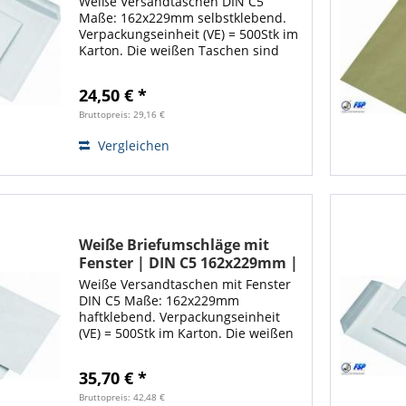
Weiße Versandtaschen DIN C5
Maße: 162x229mm selbstklebend.
Verpackungseinheit (VE) = 500Stk im
Karton. Die weißen Taschen sind
ideal zum Versenden von
Schriftstücken sämtlicher Art. Dank
24,50 € *
den hochwertigen Versandtaschen
ist Ihre Ware...
Bruttopreis: 29,16 €
Vergleichen
Weiße Briefumschläge mit
Fenster | DIN C5 162x229mm |
Haftklebend | 500 Stück
Weiße Versandtaschen mit Fenster
DIN C5 Maße: 162x229mm
haftklebend. Verpackungseinheit
(VE) = 500Stk im Karton. Die weißen
Taschen sind ideal zum Versenden
von Schriftstücken sämtlicher Art.
35,70 € *
Dank den hochwertigen
Versandtaschen ist Ihre...
Bruttopreis: 42,48 €