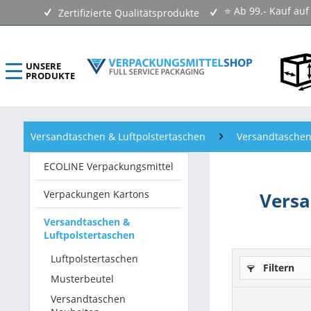
⭐ Ab 99.- Kauf au
Zertifizierte Qualitätsprodukte
UNSERE
PRODUKTE
ECOLINE Verpackungsmittel
Versandtaschen & Luftpolstertaschen
Versandtasche
Verpackungen Kartons
ECOLINE Verpackungsmittel
Versandtaschen & Luftpolstertaschen
Verpackungen Kartons
Versa
Klebebänder & Verschlussmittel
Versandtaschen &
Luftpolstertaschen
Kennzeichnungsmittel & Etiketten
Luftpolstertaschen
Filtern
Beutel & Folien
Musterbeutel
Versandtaschen
Verpackungsmaterial & Verpackungsmittel