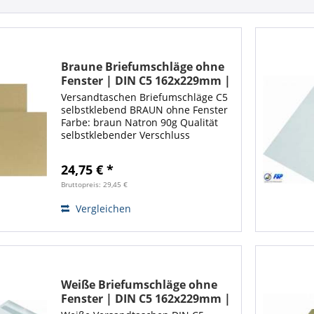
Braune Briefumschläge ohne
Fenster | DIN C5 162x229mm |
Selbstklebend | 500 Stück
Versandtaschen Briefumschläge C5
selbstklebend BRAUN ohne Fenster
Farbe: braun Natron 90g Qualität
selbstklebender Verschluss
Abmessung: C5 162x229 mm
Menge: 500 Stück
24,75 € *
Bruttopreis: 29,45 €
Vergleichen
Weiße Briefumschläge ohne
Fenster | DIN C5 162x229mm |
Selbstklebend | 500 Stück