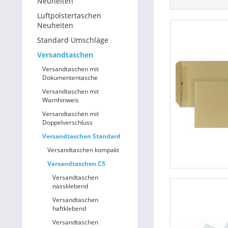
Neuheiten
Luftpolstertaschen
Betriebsausstattung & Lagerausstattung
Neuheiten
Standard Umschläge
Tragetaschen & Geschenkverpackungen
Versandtaschen
Bürobedarf
Versandtaschen mit
Dokumententasche
SALE %
Versandtaschen mit
Warnhinweis
Versandtaschen mit
Doppelverschluss
Versandtaschen Standard
Versandtaschen kompakt
Versandtaschen C5
Versandtaschen
nassklebend
Versandtaschen
haftklebend
Versandtaschen