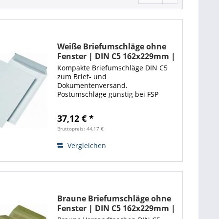
Weiße Briefumschläge ohne
Fenster | DIN C5 162x229mm |
Haftklebend | 500 Stück
Kompakte Briefumschläge DIN C5
zum Brief- und
Dokumentenversand.
Postumschläge günstig bei FSP
kaufen und schnell liefern lassen.
Weiße Versandtaschen DIN C5
37,12 € *
Maße: 162x229mm haftklebend.
Verpackungseinheit (VE) = 500Stk im
Bruttopreis: 44,17 €
Karton Die...
Vergleichen
Braune Briefumschläge ohne
Fenster | DIN C5 162x229mm |
Selbstklebend | 500 Stück