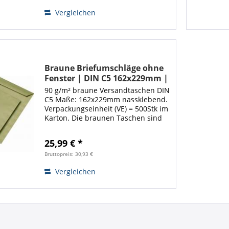
Vergleichen
Braune Briefumschläge ohne
Fenster | DIN C5 162x229mm |
Nassklebend | 500 Stück
90 g/m² braune Versandtaschen DIN
C5 Maße: 162x229mm nassklebend.
Verpackungseinheit (VE) = 500Stk im
Karton. Die braunen Taschen sind
ideal zum Versenden von
Schriftstücken sämtlicher Art. Dank
25,99 € *
den hochwertigen Versandtaschen
ist Ihre...
Bruttopreis: 30,93 €
Vergleichen