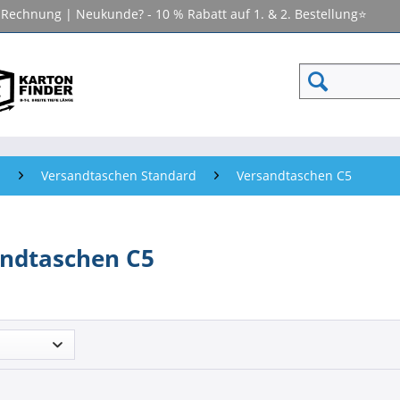
f Rechnung | Neukunde? - 10 % Rabatt auf 1. & 2. Bestellung⭐
n
Versandtaschen Standard
Versandtaschen C5
ndtaschen C5