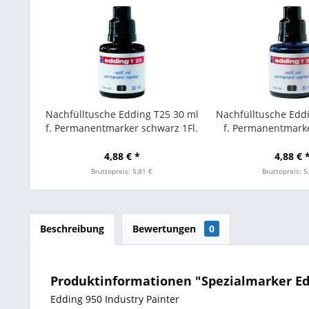
Nachfülltusche Edding T25 30 ml
Nachfülltusche Edd
f. Permanentmarker schwarz 1Fl.
f. Permanentmarke
4,88 € *
4,88 € 
Bruttopreis: 5,81 €
Bruttopreis: 5
Beschreibung
Bewertungen
0
Produktinformationen "Spezialmarker Edd
Edding 950 Industry Painter