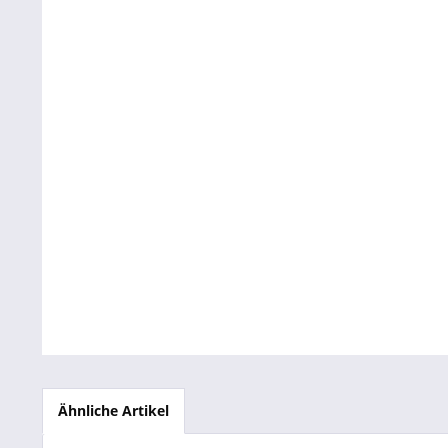
Betriebsausstattung & Lagerausstattung
Tragetaschen & Geschenkverpackungen
Bürobedarf
SALE %
Ähnliche Artikel