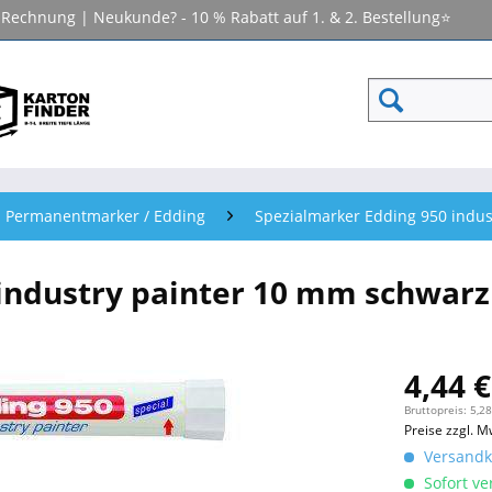
f Rechnung | Neukunde? - 10 % Rabatt auf 1. & 2. Bestellung⭐
Permanentmarker / Edding
Spezialmarker Edding 950 indus
ndustry painter 10 mm schwarz /
4,44 €
Bruttopreis: 5,28
Preise zzgl. M
Versandko
Sofort ver