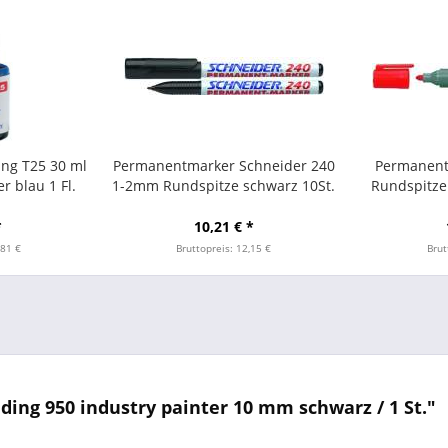
ing T25 30 ml
Permanentmarker Schneider 240
Permanent
r blau 1 Fl.
1-2mm Rundspitze schwarz 10St.
Rundspitze 
*
10,21 € *
,81 €
Bruttopreis: 12,15 €
Brut
ing 950 industry painter 10 mm schwarz / 1 St."