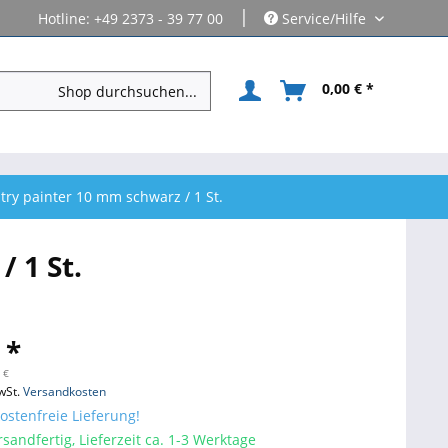
|
Hotline: +49 2373 - 39 77 00
Service/Hilfe
0,00 € *
try painter 10 mm schwarz / 1 St.
 1 St.
 *
 €
wSt.
Versandkosten
stenfreie Lieferung!
sandfertig, Lieferzeit ca. 1-3 Werktage