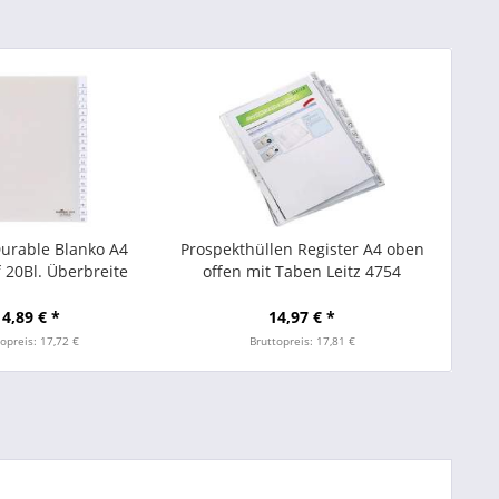
Durable Blanko A4
Prospekthüllen Register A4 oben
 20Bl. Überbreite
offen mit Taben Leitz 4754
ransp/1S
genarbt 1 Pckg.
14,89 € *
14,97 € *
opreis: 17,72 €
Bruttopreis: 17,81 €