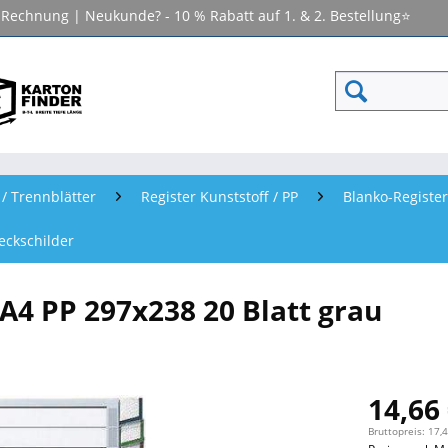
f Rechnung | Neukunde? - 10 % Rabatt auf 1. & 2. Bestellung⭐
 / Trennblätter
Register Kunststoff / PP
Blanko-Register
eckschilder
 A4 PP 297x238 20 Blatt grau
14,66 
Bruttopreis: 17,