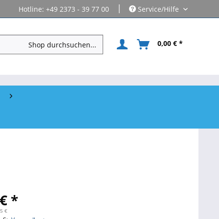
|
Hotline: +49 2373 - 39 77 00
Service/Hilfe
0,00 € *
€ *
45 €