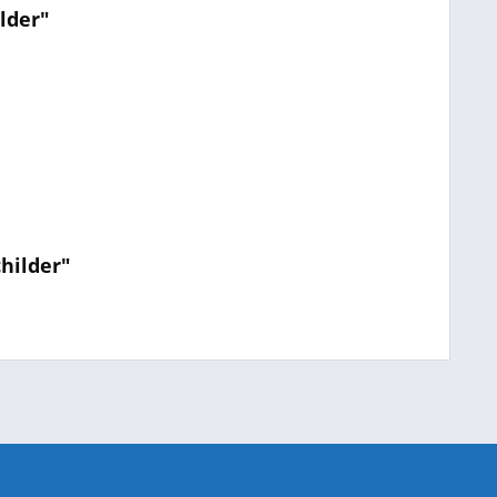
lder"
hilder"