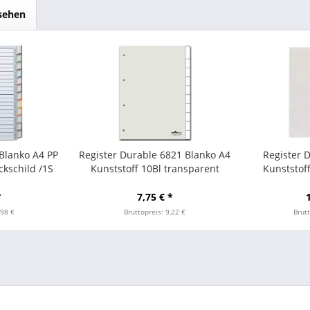
sehen
 Blanko A4 PP
Register Durable 6821 Blanko A4
Register 
ckschild /1S
Kunststoff 10Bl transparent
Kunststoff
t
*
7,75 € *
,98 €
Bruttopreis: 9,22 €
Brutt