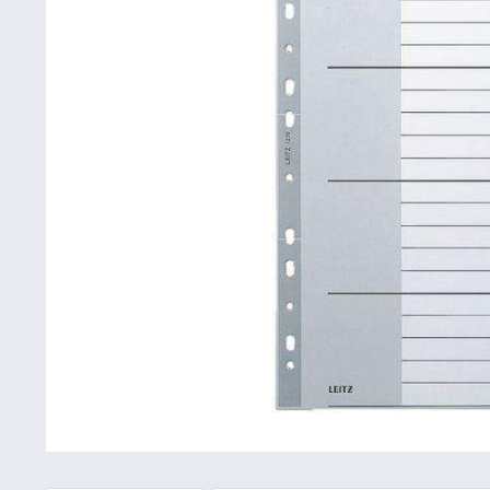
Betriebsausstattung & Lagerausstattung
Tragetaschen & Geschenkverpackungen
Bürobedarf
SALE %