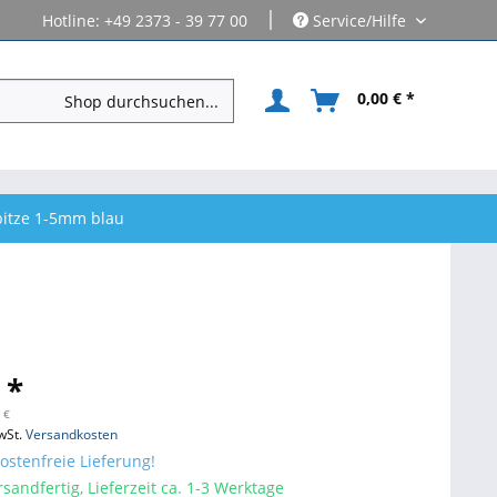
|
Hotline: +49 2373 - 39 77 00
Service/Hilfe
0,00 € *
pitze 1-5mm blau
 *
 €
wSt.
Versandkosten
stenfreie Lieferung!
sandfertig, Lieferzeit ca. 1-3 Werktage