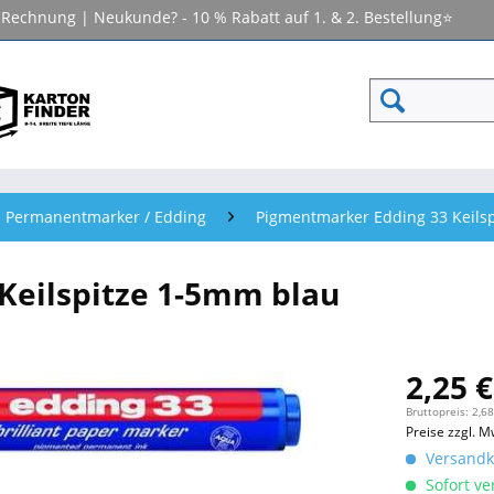
f Rechnung | Neukunde? - 10 % Rabatt auf 1. & 2. Bestellung⭐
Permanentmarker / Edding
Pigmentmarker Edding 33 Keils
Keilspitze 1-5mm blau
2,25 €
Bruttopreis: 2,68
Preise zzgl. M
Versandko
Sofort ver