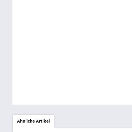
Betriebsausstattung & Lagerausstattung
Tragetaschen & Geschenkverpackungen
Bürobedarf
SALE %
Ähnliche Artikel