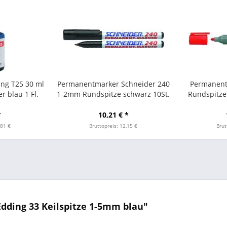
ing T25 30 ml
Permanentmarker Schneider 240
Permanent
r blau 1 Fl.
1-2mm Rundspitze schwarz 10St.
Rundspitze 
*
10,21 € *
,81 €
Bruttopreis: 12,15 €
Brut
ding 33 Keilspitze 1-5mm blau"