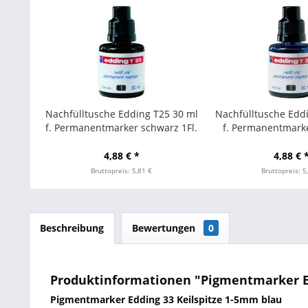
Nachfülltusche Edding T25 30 ml
Nachfülltusche Edd
f. Permanentmarker schwarz 1Fl.
f. Permanentmarke
4,88 € *
4,88 € 
Bruttopreis: 5,81 €
Bruttopreis: 5
Beschreibung
Bewertungen
0
Produktinformationen "Pigmentmarker Ed
Pigmentmarker Edding 33 Keilspitze 1-5mm blau