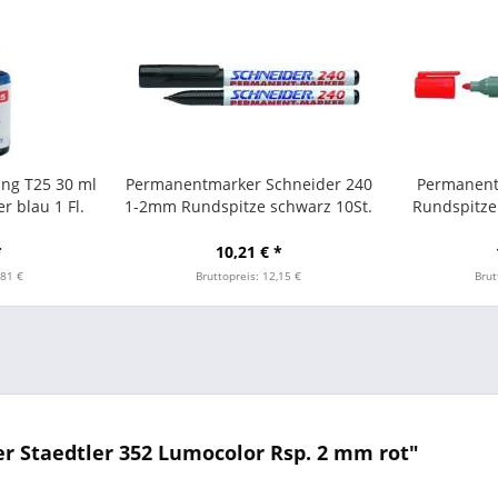
ing T25 30 ml
Permanentmarker Schneider 240
Permanent
r blau 1 Fl.
1-2mm Rundspitze schwarz 10St.
Rundspitze 
*
10,21 € *
,81 €
Bruttopreis: 12,15 €
Brut
 Staedtler 352 Lumocolor Rsp. 2 mm rot"