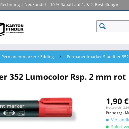
f Rechnung | Neukunde? - 10 % Rabatt auf 1. & 2. Bestellung⭐
Permanentmarker / Edding
Permanentmarker Staedtler 352
r 352 Lumocolor Rsp. 2 mm rot
1,90 €
Bruttopreis: 2,26
Preise zzgl. M
Versandko
Sofort ver