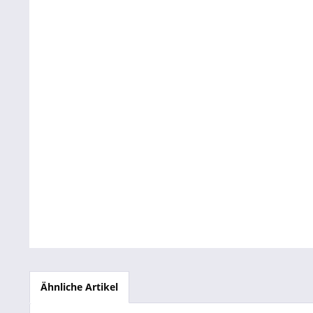
Betriebsausstattung & Lagerausstattung
Tragetaschen & Geschenkverpackungen
Bürobedarf
SALE %
Ähnliche Artikel