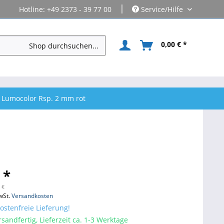
|
Hotline: +49 2373 - 39 77 00
Service/Hilfe
0,00 € *
 Lumocolor Rsp. 2 mm rot
 *
 €
wSt.
Versandkosten
stenfreie Lieferung!
sandfertig, Lieferzeit ca. 1-3 Werktage