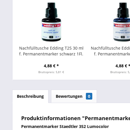
Nachfülltusche Edding T25 30 ml
Nachfülltusche Edd
f. Permanentmarker schwarz 1Fl.
f. Permanentmarke
4,88 € *
4,88 € 
Bruttopreis: 5,81 €
Bruttopreis: 5
Beschreibung
Bewertungen
0
Produktinformationen "Permanentmarker
Permanentmarker Staedtler 352
Lumocolor