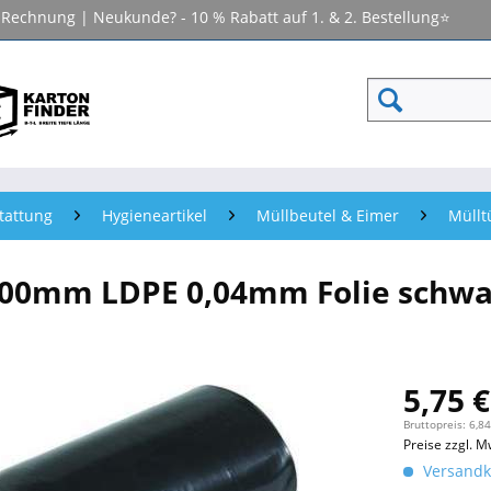
f Rechnung | Neukunde? - 10 % Rabatt auf 1. & 2. Bestellung⭐
tattung
Hygieneartikel
Müllbeutel & Eimer
Müllt
100mm LDPE 0,04mm Folie schwar
5,75 €
Bruttopreis: 6,84
Preise zzgl. M
Versandko