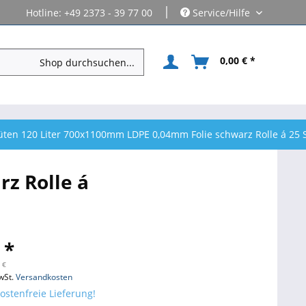
|
Hotline: +49 2373 - 39 77 00
Service/Hilfe
0,00 € *
üten 120 Liter 700x1100mm LDPE 0,04mm Folie schwarz Rolle á 25 
z Rolle á
 *
 €
wSt.
Versandkosten
stenfreie Lieferung!