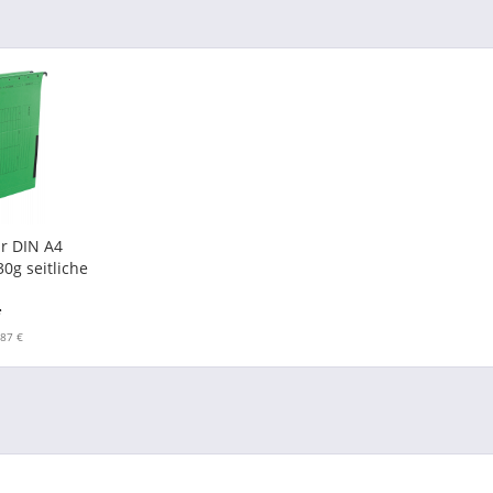
r DIN A4
0g seitliche
e grün
*
,87 €