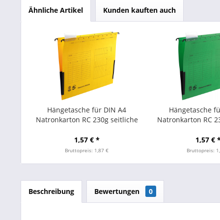
Ähnliche Artikel
Kunden kauften auch
Hängetasche für DIN A4
Hängetasche fü
Natronkarton RC 230g seitliche
Natronkarton RC 23
Leinenfrösche gelb
Leinenfrösch
1,57 € *
1,57 € 
Bruttopreis: 1,87 €
Bruttopreis: 1
Beschreibung
Bewertungen
0