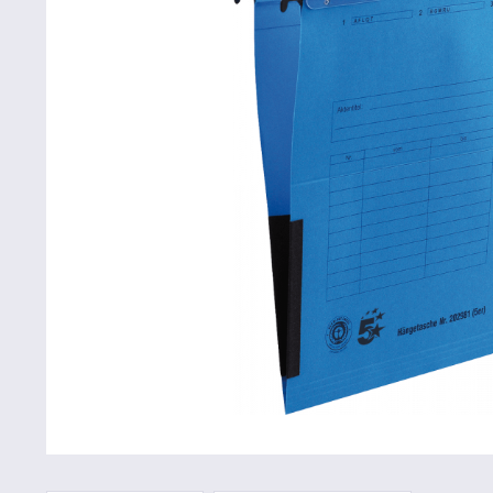
Betriebsausstattung & Lagerausstattung
Tragetaschen & Geschenkverpackungen
Bürobedarf
SALE %