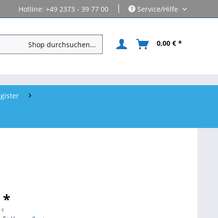
|
Hotline: +49 2373 - 39 77 00
Service/Hilfe
0,00 € *
gister
 *
 €