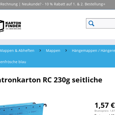
f Rechnung | Neukunde? - 10 % Rabatt auf 1. & 2. Bestellung⭐
- Mappen & Abheften
Mappen
Hängemappen / Hängere
nenfrösche blau
tronkarton RC 230g seitliche
1,57 €
Bruttopreis: 1,87