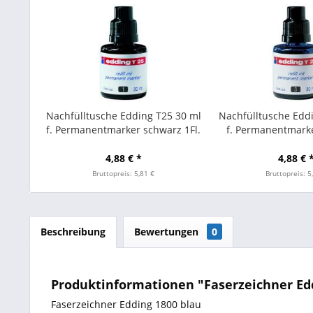
Nachfülltusche Edding T25 30 ml
Nachfülltusche Edd
f. Permanentmarker schwarz 1Fl.
f. Permanentmarke
4,88 € *
4,88 € 
Bruttopreis: 5,81 €
Bruttopreis: 5
Beschreibung
Bewertungen
0
Produktinformationen "Faserzeichner Edd
Faserzeichner Edding 1800 blau