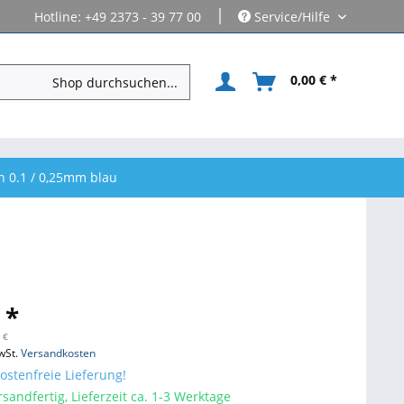
|
Hotline: +49 2373 - 39 77 00
Service/Hilfe
0,00 € *
n 0.1 / 0,25mm blau
 *
 €
wSt.
Versandkosten
stenfreie Lieferung!
sandfertig, Lieferzeit ca. 1-3 Werktage