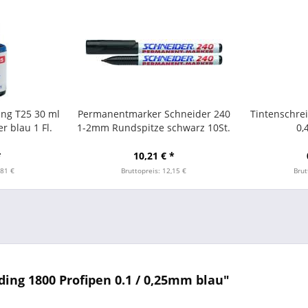
ing T25 30 ml
Permanentmarker Schneider 240
Tintenschrei
r blau 1 Fl.
1-2mm Rundspitze schwarz 10St.
0,
*
10,21 € *
,81 €
Bruttopreis: 12,15 €
Brut
ing 1800 Profipen 0.1 / 0,25mm blau"