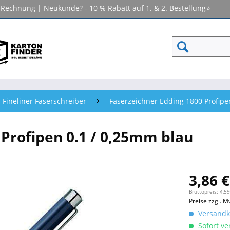
f Rechnung | Neukunde? - 10 % Rabatt auf 1. & 2. Bestellung⭐
Fineliner Faserschreiber
Faserzeichner Edding 1800 Profipe
 Profipen 0.1 / 0,25mm blau
3,86 €
Bruttopreis: 4,59
Preise zzgl. M
Versandko
Sofort ver