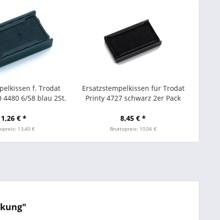
elkissen f. Trodat
Ersatzstempelkissen für Trodat
 4480 6/58 blau 2St.
Printy 4727 schwarz 2er Pack
11,26 € *
8,45 € *
opreis: 13,40 €
Bruttopreis: 10,06 €
ckung"