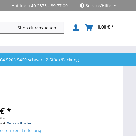
|
Hotline: +49 2373 - 39 77 00
Service/Hilfe
0,00 € *
204 5206 5460 schwarz 2 Stück/Packung
€ *
23 €
wSt.
Versandkosten
stenfreie Lieferung!