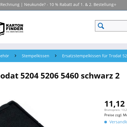
f Rechnung | Neukunde? - 10 % Rabatt auf 1. & 2. Bestellung⭐
behör
Stempelkissen
Ersatzstempelkissen für Trodat 5
rodat 5204 5206 5460 schwarz 2
11,12 
Bruttopreis: 13,
Preise zzgl. M
Versandko