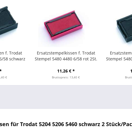
en f. Trodat
Ersatzstempelkissen f. Trodat
Ersatzstemp
6/58 schwarz
Stempel 5480 4480 6/58 rot 2St.
Stempel 5480
*
11,26 € *
3,40 €
Bruttopreis: 13,40 €
Brutt
en für Trodat 5204 5206 5460 schwarz 2 Stück/Pa