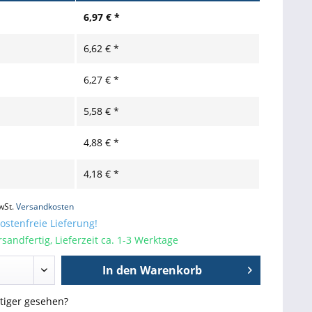
6,97 € *
6,62 € *
6,27 € *
5,58 € *
4,88 € *
4,18 € *
wSt.
Versandkosten
stenfreie Lieferung!
sandfertig, Lieferzeit ca. 1-3 Werktage
In den
Warenkorb
stiger gesehen?