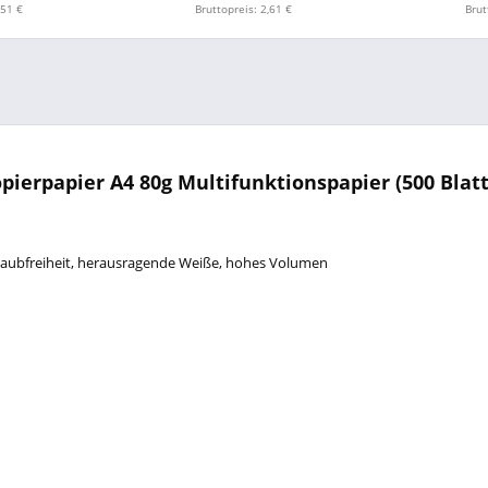
,51 €
Bruttopreis: 2,61 €
Brut
ierpapier A4 80g Multifunktionspapier (500 Blatt
 Staubfreiheit, herausragende Weiße, hohes Volumen