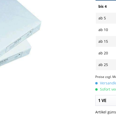
bis
4
ab
5
ab
10
ab
15
ab
20
ab
25
Preise zzgl. M
Versandko
Sofort ver
Artikel gün