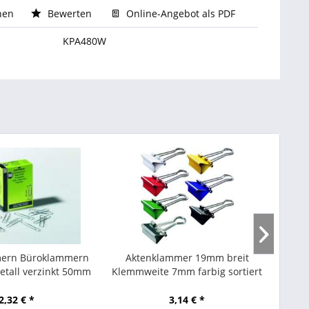
hen
Bewerten
Online-Angebot als PDF
KPA480W
ern Büroklammern
Aktenklammer 19mm breit
Ak
etall verzinkt 50mm
Klemmweite 7mm farbig sortiert
Kl
(100 St.)
Mauly Foldback-Klammer 12
St./Packung
2,32 € *
3,14 € *