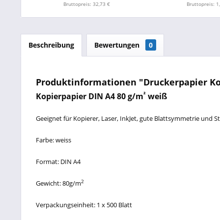
Bruttopreis: 32,73 €
Bruttopreis: 1
Beschreibung
Bewertungen
0
Produktinformationen "Druckerpapier Kop
²
Kopierpapier DIN A4 80 g/m
weiß
Geeignet für Kopierer, Laser, InkJet, gute Blattsymmetrie und
Farbe: weiss
Format: DIN A4
2
Gewicht: 80g/m
Verpackungseinheit: 1 x 500 Blatt