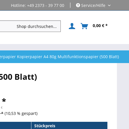
|
Hotline: +49 2373 - 39 77 00
Service/Hilfe
0,00 € *
rpapier Kopierpapier A4 80g Multifunktionspapier (500 Blatt)
00 Blatt)
 *
 €
 *
(10,53 % gespart)
Stückpreis