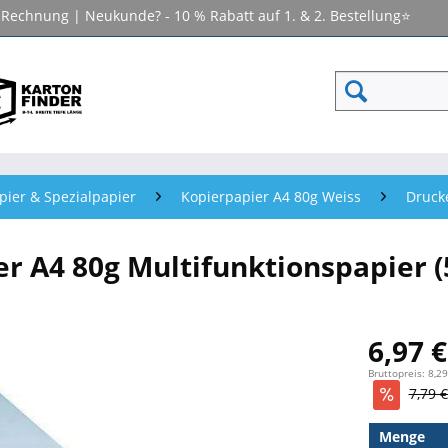
f Rechnung | Neukunde? - 10 % Rabatt auf 1. & 2. Bestellung⭐
pier & Spezialpapier
Kopierpapier A4 80g Weiss
Drucke
r A4 80g Multifunktionspapier (5
6,97 €
Bruttopreis: 8,29
7,79 €
Menge