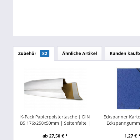
Zubehör
82
Ähnliche Artikel
Kunden kauft
K-Pack Papierpolstertasche | DIN
Eckspanner Kart
B5 176x250x50mm | Seitenfalte |
Eckspanngummi
weiß 100 Stück
ab 27,50 € *
1,27 € 