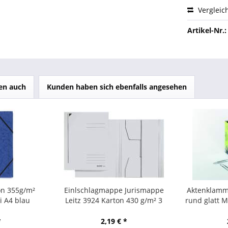
Vergleic
Artikel-Nr.:
en auch
Kunden haben sich ebenfalls angesehen
on 355g/m²
Einlschlagmappe Jurismappe
Aktenklamm
 A4 blau
Leitz 3924 Karton 430 g/m² 3
rund glatt M
Klappen A4 für 250 Blatt weiß
*
2,19 € *