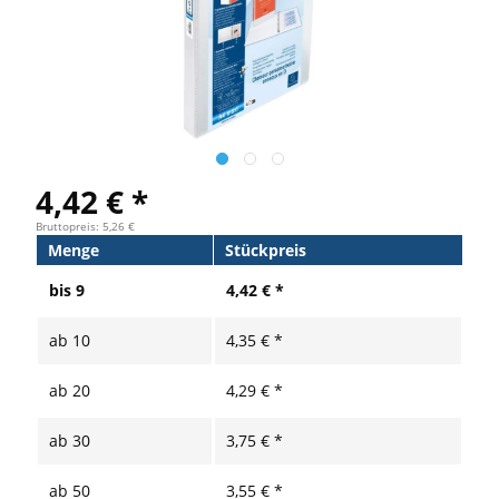
4,42 € *
Bruttopreis: 5,26 €
Menge
Stückpreis
bis
9
4,42 € *
ab
10
4,35 € *
ab
20
4,29 € *
ab
30
3,75 € *
ab
50
3,55 € *