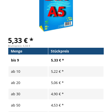
5,33 € *
Bruttopreis: 6,34 €
Menge
Stückpreis
bis
9
5,33 € *
ab
10
5,22 € *
ab
20
5,06 € *
ab
30
4,90 € *
ab
50
4,53 € *