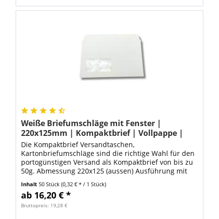
Weiße Briefumschläge mit Fenster |
220x125mm | Kompaktbrief | Vollpappe |
Haftklebend | 50 Stück
Die Kompaktbrief Versandtaschen,
Kartonbriefumschläge sind die richtige Wahl für den
portogünstigen Versand als Kompaktbrief von bis zu
50g. Abmessung 220x125 (aussen) Ausführung mit
Fenster Fenster mit Folie Qualität 250g/m² Gewicht
Inhalt
50 Stück
(0,32 € * / 1 Stück)
nur...
ab 16,20 € *
Bruttopreis: 19,28 €