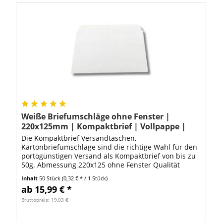
Weiße Briefumschläge ohne Fenster |
220x125mm | Kompaktbrief | Vollpappe |
Haftklebend | 50 Stück
Die Kompaktbrief Versandtaschen,
Kartonbriefumschläge sind die richtige Wahl für den
portogünstigen Versand als Kompaktbrief von bis zu
50g. Abmessung 220x125 ohne Fenster Qualität
250g/m² Gewicht nur 18g Ob als Versandtasche für
Inhalt
50 Stück
(0,32 € * / 1 Stück)
den...
ab 15,99 € *
Bruttopreis: 19,03 €