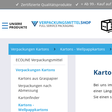
⭐ Ab 99.- Kauf au
Zertifizierte Qualitätsprodukte
UNSERE
PRODUKTE
ECOLINE Verpackungsmittel
Verpackungen Kartons
Kartons - Wellpappkartons
Verpackungen Kartons
ECOLINE Verpackungsmittel
Versandtaschen & Luftpolstertaschen
Verpackungen Kartons
Karto
Klebebänder & Verschlussmittel
Kartons aus Graspapier
Bei uns im
Verpackungen nach
Kennzeichnungsmittel & Etiketten
Abmessung
einer Läng
Sie einen 
Kartonfinder
Beutel & Folien
Kartons -
Wellpappkartons
Verpackungsmaterial & Verpackungsmittel