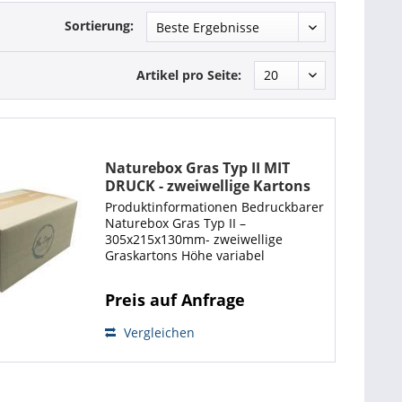
Sortierung:
Artikel pro Seite:
Naturebox Gras Typ II MIT
DRUCK - zweiwellige Kartons
305x215x130mm variable Höhe
Produktinformationen Bedruckbarer
Naturebox Gras Typ II –
305x215x130mm- zweiwellige
Graskartons Höhe variabel
Bedruckte Kartons in jeder Größe
bestellen war gestern-falten Sie den
Preis auf Anfrage
Faltkarton einfach zu der
gewünschten Größe! Die...
Vergleichen